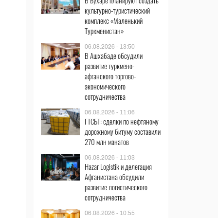
В Бухаре планируют создать
культурно-туристический
комплекс «Маленький
Туркменистан»
06.08.2026 - 13:50
В Ашхабаде обсудили
развитие туркмено-
афганского торгово-
экономического
сотрудничества
06.08.2026 - 11:06
ГТСБТ: сделки по нефтяному
дорожному битуму составили
270 млн манатов
06.08.2026 - 11:03
Hazar Logistik и делегация
Афганистана обсудили
развитие логистического
сотрудничества
06.08.2026 - 10:55