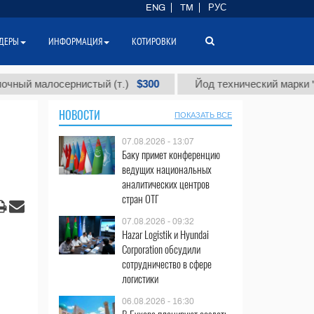
ENG
TM
РУС
ДЕРЫ
ИНФОРМАЦИЯ
КОТИРОВКИ
$300
$
лосернистый (т.)
Йод технический марки "А" (т.)
НОВОСТИ
ПОКАЗАТЬ ВСЕ
07.08.2026 - 13:07
Баку примет конференцию
ведущих национальных
аналитических центров
стран ОТГ
07.08.2026 - 09:32
Hazar Logistik и Hyundai
Corporation обсудили
сотрудничество в сфере
логистики
06.08.2026 - 16:30