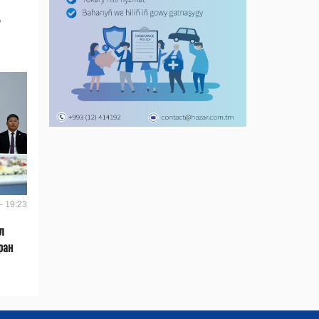
- 19:23
л
ран