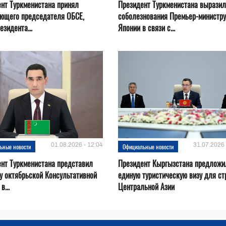
нт Туркменистана принял
Президент Туркменистана выразил
ующего председателя ОБСЕ,
соболезнования Премьер-министру
езидента...
Японии в связи с...
01.08.2026 - 12:04
31.07.2026 
ьные новости
Официальные новости
нт Туркменистана представил
Президент Кыргызстана предложи
у октябрьской Консультативной
единую туристическую визу для ст
в...
Центральной Азии