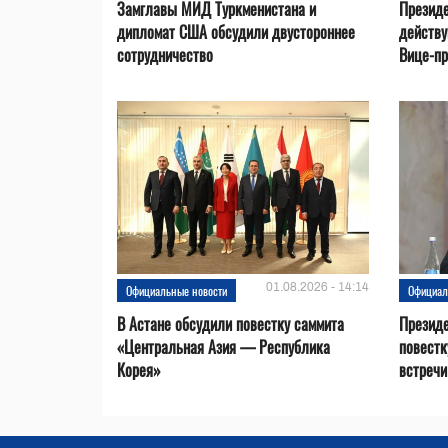
Замглавы МИД Туркменистана и
Президе
дипломат США обсудили двустороннее
действ
сотрудничество
Вице-пр
01.08.2026 - 14:14
Официальные новости
Официал
В Астане обсудили повестку саммита
Президе
«Центральная Азия — Республика
повестк
Корея»
встречи 