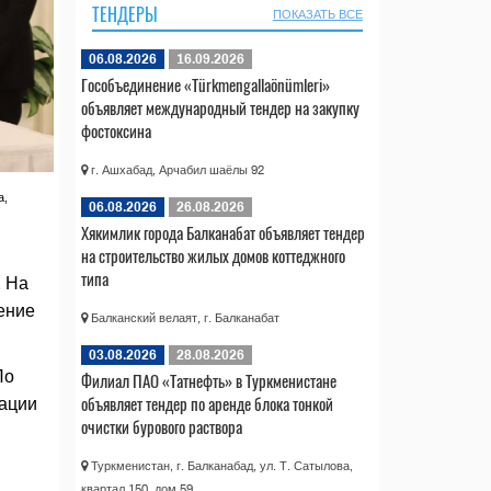
ТЕНДЕРЫ
ПОКАЗАТЬ ВСЕ
06.08.2026
16.09.2026
Гособъединение «Türkmengallaönümleri»
объявляет международный тендер на закупку
фостоксина
г. Ашхабад, Арчабил шаёлы 92
а,
06.08.2026
26.08.2026
Хякимлик города Балканабат объявляет тендер
на строительство жилых домов коттеджного
типа
. На
ение
Балканский велаят, г. Балканабат
03.08.2026
28.08.2026
По
Филиал ПАО «Татнефть» в Туркменистане
объявляет тендер по аренде блока тонкой
зации
очистки бурового раствора
Туркменистан, г. Балканабад, ул. Т. Сатылова,
квартал 150, дом 59