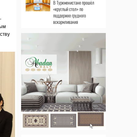
В Туркменистане прошёл
«круглый стол» по
поддержке грудного
-
вскармливания
ным
еству