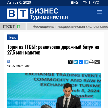
Август 6, 2026
ENG
TM
РУС
Toggl
navig
8 ТМТ
ГТСБТ
Неочищенная глицирризиновая кислота солодковог
Биржа
Торги на ГТСБТ: реализован дорожный битум на
27,5 млн манатов
БТ
12:55
30.01.2025