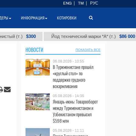
ENG
TM
РУС
ДЕРЫ
ИНФОРМАЦИЯ
КОТИРОВКИ
$300
$86 000
(т.)
Йод технический марки "А" (т.)
НОВОСТИ
ПОКАЗАТЬ ВСЕ
06.08.2026 - 10:55
В Туркменистане прошёл
«круглый стол» по
поддержке грудного
вскармливания
05.08.2026 - 14:35
Январь-июнь: Товарооборот
между Туркменистаном и
Узбекистаном превысил
$598 млн
05.08.2026 - 11:11