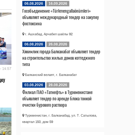
06.08.2026
16.09.2026
Гособъединение «Türkmengallaönümleri»
объявляет международный тендер на закупку
фостоксина
г. Ашхабад, Арчабил шаёлы 92
06.08.2026
26.08.2026
Хякимлик города Балканабат объявляет тендер
на строительство жилых домов коттеджного
типа
- 14:57
Балканский велаят, г. Балканабат
дку
03.08.2026
28.08.2026
Филиал ПАО «Татнефть» в Туркменистане
объявляет тендер по аренде блока тонкой
очистки бурового раствора
Туркменистан, г. Балканабад, ул. Т. Сатылова,
квартал 150, дом 59