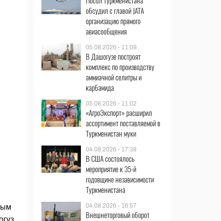
Посол Туркменистана
обсудил с главой JATA
организацию прямого
авиасообщения
05.08.2026 - 11:09
В Дашогузе построят
комплекс по производству
аммиачной селитры и
карбамида
05.08.2026 - 11:02
«АгроЭкспорт» расширил
ассортимент поставляемой в
Туркменистан муки
04.08.2026 - 17:38
В США состоялось
мероприятие к 35-й
годовщине независимости
Туркменистана
04.08.2026 - 16:57
ным
Внешнеторговый оборот
огуз