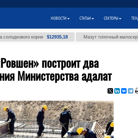
НОВОСТИ
СТАТЬИ
СЕКТОРЫ
ТЕН
$12935,18
кового корня
Мазут топочный малосернистый 
«Ровшен» построит два
ния Министерства адалат