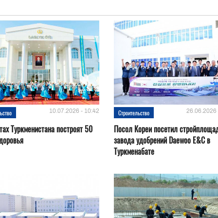
10.07.2026 - 10:42
26.06.2026 
ьство
Строительство
тах Туркменистана построят 50
Посол Кореи посетил стройплоща
доровья
завода удобрений Daewoo E&C в
Туркменабате