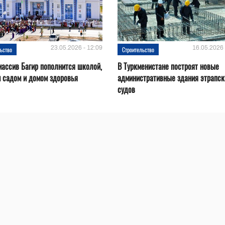
23.05.2026 - 12:09
16.05.2026 
ьство
Строительство
ассив Багир пополнится школой,
В Туркменистане построят новые
 садом и домом здоровья
административные здания этрапск
судов