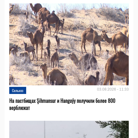
03.08.2026 - 11:33
Сельхоз
На пастбищах Şihmansur и Hanguýy получили более 800
верблюжат