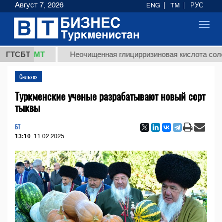
Август 7, 2026
ENG
TM
РУС
Toggl
navig
8 ТМТ
ГТСБТ
Неочищенная глицирризиновая кислота солодковог
Сельхоз
Туркменские ученые разрабатывают новый сорт
тыквы
БТ
13:10
11.02.2025