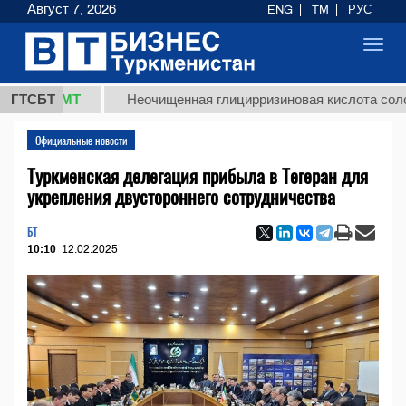
Август 7, 2026
ENG
TM
РУС
Toggl
navig
 ТМТ
ГТСБТ
Неочищенная глицирризиновая кислота солодкового
Официальные новости
Туркменская делегация прибыла в Тегеран для
укрепления двустороннего сотрудничества
БТ
10:10
12.02.2025