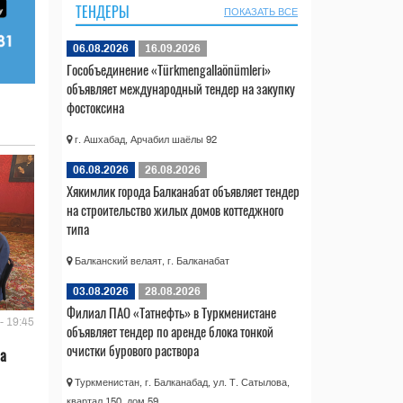
ТЕНДЕРЫ
ПОКАЗАТЬ ВСЕ
06.08.2026
16.09.2026
Гособъединение «Türkmengallaönümleri»
объявляет международный тендер на закупку
фостоксина
г. Ашхабад, Арчабил шаёлы 92
06.08.2026
26.08.2026
Хякимлик города Балканабат объявляет тендер
на строительство жилых домов коттеджного
типа
Балканский велаят, г. Балканабат
03.08.2026
28.08.2026
Филиал ПАО «Татнефть» в Туркменистане
- 19:45
объявляет тендер по аренде блока тонкой
очистки бурового раствора
ла
Туркменистан, г. Балканабад, ул. Т. Сатылова,
квартал 150, дом 59