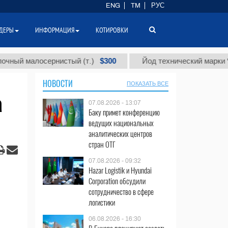
ENG
TM
РУС
ДЕРЫ
ИНФОРМАЦИЯ
КОТИРОВКИ
$300
алосернистый (т.)
Йод технический марки "А" (т.)
НОВОСТИ
ПОКАЗАТЬ ВСЕ
а
07.08.2026 - 13:07
Баку примет конференцию
ведущих национальных
аналитических центров
стран ОТГ
07.08.2026 - 09:32
Hazar Logistik и Hyundai
Corporation обсудили
сотрудничество в сфере
логистики
06.08.2026 - 16:30