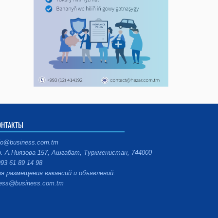
ОНТАКТЫ
fo@business.com.tm
. А.Ниязова 157, Ашгабат, Туркменистан, 744000
93 61 89 14 98
я размещения вакансий и объявлений:
ess@business.com.tm