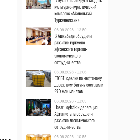
В Бухаре планируют создать
культурно-туристический
комплекс «Маленький
Туркменистан»
06.08.2026 - 13:50
В Ашхабаде обсудили
развитие туркмено-
афганского торгово-
экономического
сотрудничества
06.08.2026 - 11:06
ГТСБТ: сделки по нефтяному
дорожному битуму составили
270 млн манатов
06.08.2026 - 11:03
Hazar Logistik и делегация
Афганистана обсудили
развитие логистического
сотрудничества
06.08.2026 - 10:55