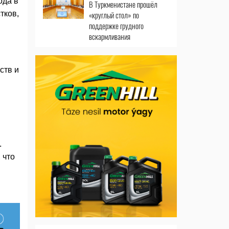
ода в
В Туркменистане прошёл
тков,
«круглый стол» по
поддержке грудного
вскармливания
ств и
.
 что