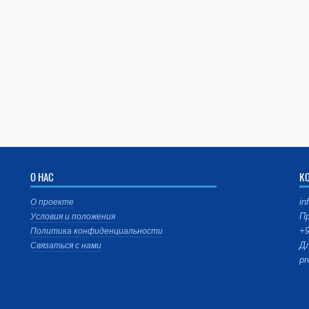
О НАС
К
in
О проекте
Пр
Условия и положения
+9
Политика конфиденциальности
Дл
Связаться с нами
pr