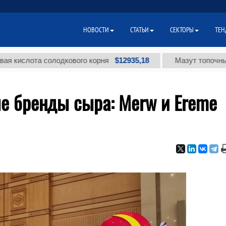
НОВОСТИ
СТАТЬИ
СЕКТОРЫ
ТЕН
$12935,18
ота солодкового корня
Мазут топочный малос
ые бренды сыра: Merw и Ereme