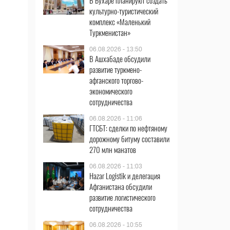
В Бухаре планируют создать
культурно-туристический
комплекс «Маленький
Туркменистан»
06.08.2026 - 13:50
В Ашхабаде обсудили
развитие туркмено-
афганского торгово-
экономического
сотрудничества
06.08.2026 - 11:06
ГТСБТ: сделки по нефтяному
дорожному битуму составили
270 млн манатов
06.08.2026 - 11:03
Hazar Logistik и делегация
Афганистана обсудили
развитие логистического
сотрудничества
06.08.2026 - 10:55