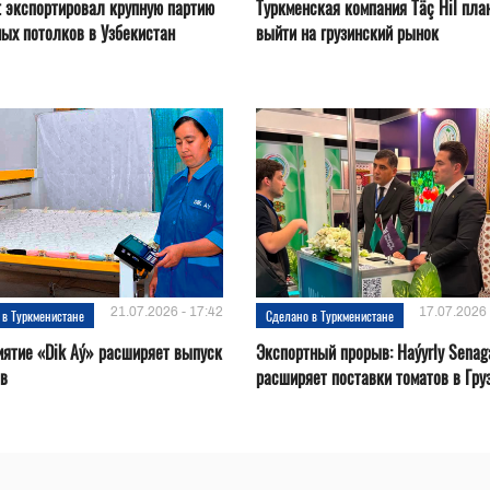
t экспортировал крупную партию
Туркменская компания Täç Hil пла
ых потолков в Узбекистан
выйти на грузинский рынок
21.07.2026 - 17:42
17.07.2026 
 в Туркменистане
Сделано в Туркменистане
ятие «Dik Aý» расширяет выпуск
Экспортный прорыв: Haýyrly Senag
ов
расширяет поставки томатов в Гру