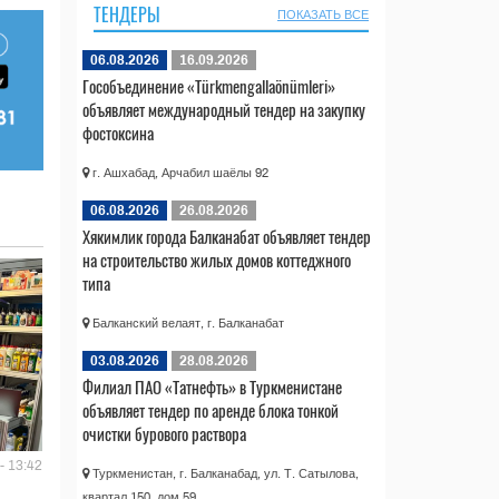
ТЕНДЕРЫ
ПОКАЗАТЬ ВСЕ
06.08.2026
16.09.2026
Гособъединение «Türkmengallaönümleri»
объявляет международный тендер на закупку
фостоксина
г. Ашхабад, Арчабил шаёлы 92
06.08.2026
26.08.2026
Хякимлик города Балканабат объявляет тендер
на строительство жилых домов коттеджного
типа
Балканский велаят, г. Балканабат
03.08.2026
28.08.2026
Филиал ПАО «Татнефть» в Туркменистане
объявляет тендер по аренде блока тонкой
очистки бурового раствора
- 13:42
Туркменистан, г. Балканабад, ул. Т. Сатылова,
квартал 150, дом 59