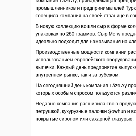
Компания Täze Aý, принадлежащая предпр
промышленников и предпринимателей Туркм
сообщила компания на своей странице в со
В новую коллекцию вошли сыр в форме коле
упаковках по 250 граммов. Сыр Merw предна
идеально подходит для намазывания на хле
Производственные мощности компании рас
использованием европейского оборудования
выпечки. Каждый день предприятие выпуска
внутреннем рынке, так и за рубежом.
На сегодняшний день компания Täze Aý про
которых особым спросом пользуются различ
Недавно компания расширила свою продукц
петрушкой, кукурузные палочки Şowhun и во
покрытые сиропом или сахарной глазурью.