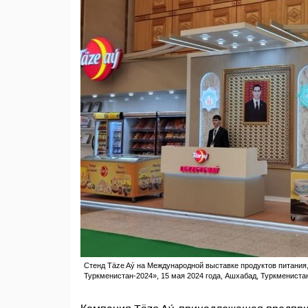
Стенд Täze Aý на Международной выставке продуктов питания,
Туркменистан-2024», 15 мая 2024 года, Ашхабад, Туркменистан