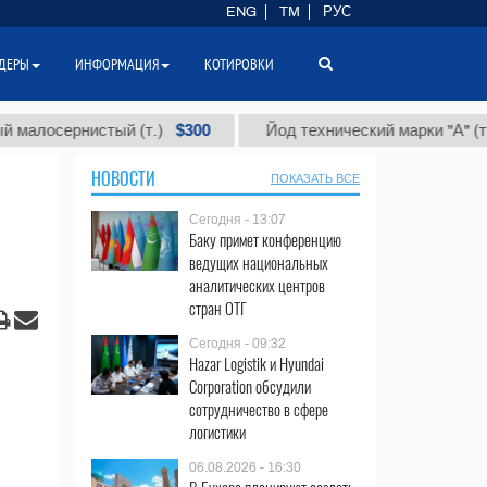
ENG
TM
РУС
ДЕРЫ
ИНФОРМАЦИЯ
КОТИРОВКИ
$300
$86 
ернистый (т.)
Йод технический марки "А" (т.)
НОВОСТИ
ПОКАЗАТЬ ВСЕ
Сегодня - 13:07
Баку примет конференцию
ведущих национальных
аналитических центров
стран ОТГ
Сегодня - 09:32
Hazar Logistik и Hyundai
Corporation обсудили
сотрудничество в сфере
логистики
06.08.2026 - 16:30