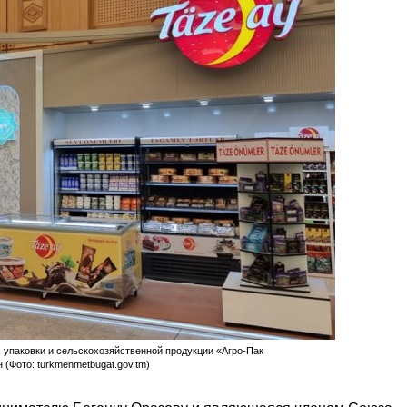
 упаковки и сельскохозяйственной продукции «Агро-Пак
 (Фото: turkmenmetbugat.gov.tm)