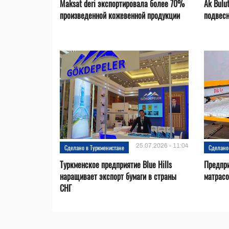
Maksat deri экспортировала более 70%
Ak Bulu
произведенной кожевенной продукции
подвесн
25.07.2026 - 11:04
Сделано в Туркменистане
Сделано
Туркменское предприятие Blue Hills
Предпри
наращивает экспорт бумаги в страны
матрас
СНГ