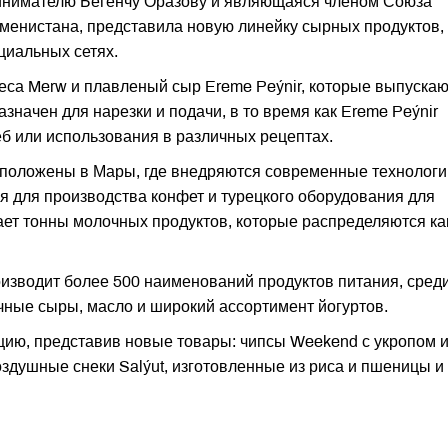
инимателю Бегенчу Оразову и являющаяся членом Союза
енистана, представила новую линейку сырных продуктов,
циальных сетях.
са Merw и плавленый сыр Ereme Peýnir, которые выпускаю
значен для нарезки и подачи, в то время как Ereme Peýnir
б или использования в различных рецептах.
положены в Мары, где внедряются современные технологи
 для производства конфет и турецкого оборудования для
ет тонны молочных продуктов, которые распределяются ка
изводит более 500 наименований продуктов питания, сред
ные сыры, масло и широкий ассортимент йогуртов.
ию, представив новые товары: чипсы Weekend с укропом 
здушные снеки Salýut, изготовленные из риса и пшеницы и