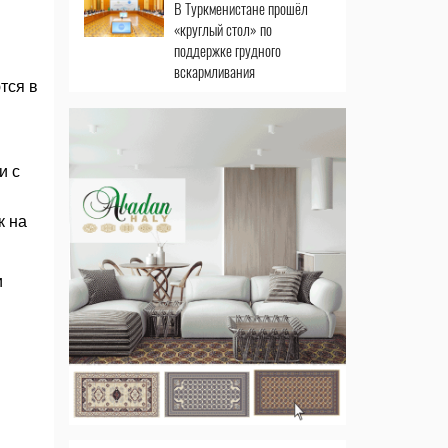
В Туркменистане прошёл
«круглый стол» по
поддержке грудного
вскармливания
тся в
и с
к на
и
и