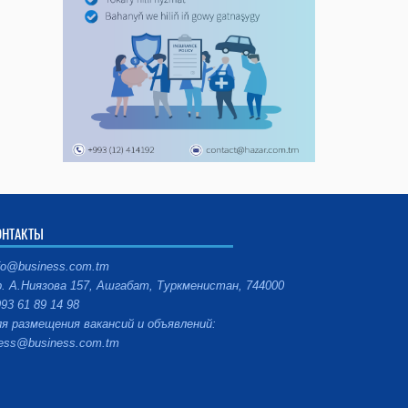
ОНТАКТЫ
fo@business.com.tm
. А.Ниязова 157, Ашгабат, Туркменистан, 744000
93 61 89 14 98
я размещения вакансий и объявлений:
ess@business.com.tm