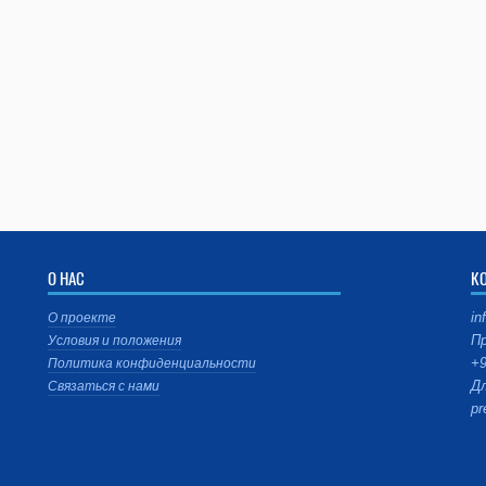
О НАС
К
in
О проекте
Пр
Условия и положения
+9
Политика конфиденциальности
Дл
Связаться с нами
pr