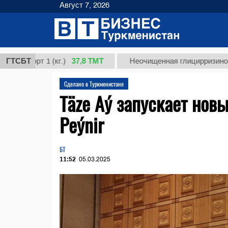
Август 7, 2026
37,8 ТМТ
орт 1 (кг.)
ГТСБТ
Неочищенная глицирризиновая кисл
Сделано в Туркменистане
Täze Aý запускает нов
Peýnir
БТ
11:52
05.03.2025