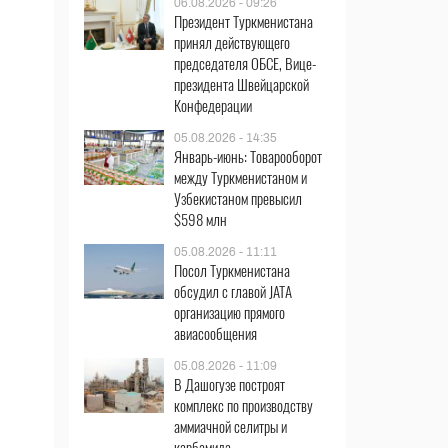
06.08.2026 - 09:26
Президент Туркменистана
принял действующего
председателя ОБСЕ, Вице-
президента Швейцарской
Конфедерации
05.08.2026 - 14:35
Январь-июнь: Товарооборот
между Туркменистаном и
Узбекистаном превысил
$598 млн
05.08.2026 - 11:11
Посол Туркменистана
обсудил с главой JATA
организацию прямого
авиасообщения
05.08.2026 - 11:09
В Дашогузе построят
комплекс по производству
аммиачной селитры и
карбамида