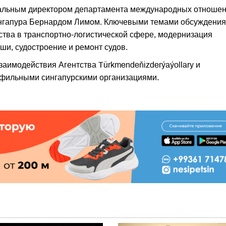
еральным директором департамента международных отношен
ингапура Бернардом Лимом. Ключевыми темами обсуждения
тва в транспортно-логистической сфере, модернизация
и, судостроение и ремонт судов.
аимодействия Агентства Türkmendeňizderýaýollary и
рофильными сингапурскими организациями.