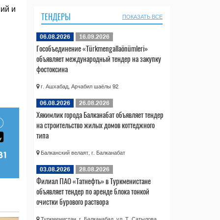
ий и
ТЕНДЕРЫ
ПОКАЗАТЬ ВСЕ
06.08.2026
16.09.2026
Гособъединение «Türkmengallaönümleri»
объявляет международный тендер на закупку
фостоксина
г. Ашхабад, Арчабил шаёлы 92
06.08.2026
26.08.2026
Хякимлик города Балканабат объявляет тендер
на строительство жилых домов коттеджного
типа
Балканский велаят, г. Балканабат
03.08.2026
28.08.2026
Филиал ПАО «Татнефть» в Туркменистане
объявляет тендер по аренде блока тонкой
очистки бурового раствора
Туркменистан, г. Балканабад, ул. Т. Сатылова,