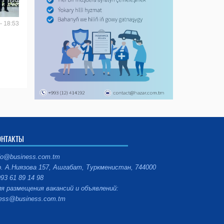
- 18:53
ОНТАКТЫ
fo@business.com.tm
. А.Ниязова 157, Ашгабат, Туркменистан, 744000
93 61 89 14 98
я размещения вакансий и объявлений:
ess@business.com.tm