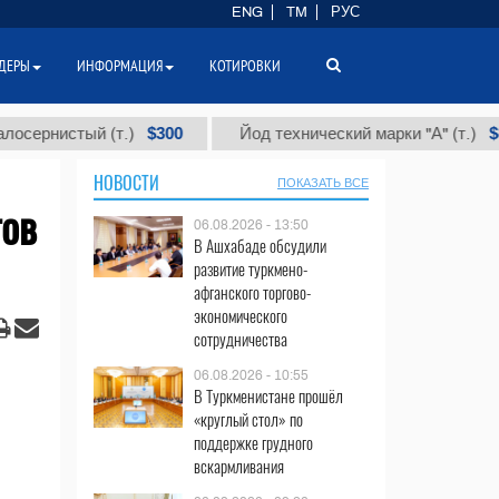
ENG
TM
РУС
ДЕРЫ
ИНФОРМАЦИЯ
КОТИРОВКИ
$300
$86 000
стый (т.)
Йод технический марки "А" (т.)
НОВОСТИ
ПОКАЗАТЬ ВСЕ
тов
06.08.2026 - 13:50
В Ашхабаде обсудили
развитие туркмено-
афганского торгово-
экономического
сотрудничества
06.08.2026 - 10:55
В Туркменистане прошёл
«круглый стол» по
поддержке грудного
вскармливания