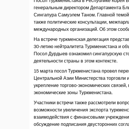
Посол Туркменистана в Республике Корея Б
генеральным директором Департамента Бл
Сингапура Самуэлем Таном. Главной темой 
также политические консультации, межпарл
международных организаций. Об этом сооб
На встрече туркменская делегация предст
30-летию нейтралитета Туркменистана и о
Посол Дурдыев ознакомил сингапурскую ст
деятельности страны в этом контексте.
15 марта посол Туркменистана провел пер
Центральной Азии Министерства торговли 
укрепление торгово-экономических связей, 
экономические зоны Туркменистана.
Участники встречи также рассмотрели воп
возможности увеличения экспорта туркменс
взаимодействия с финансовыми учреждени
обсуждение подписания двусторонних согл