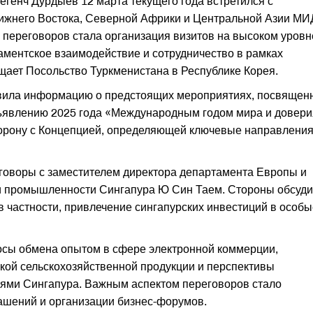
егенч Дурдыев 12 марта текущего года встретился с
ижнего Востока, Северной Африки и Центральной Азии МИ
переговоров стала организация визитов на высоком уровне
аментское взаимодействие и сотрудничество в рамках
щает Посольство Туркменистана в Республике Корея.
авила информацию о предстоящих мероприятиях, посвящен
бъявлению 2025 года «Международным годом мира и довери
орону с Концепцией, определяющей ключевые направлени
еговоры с заместителем директора департамента Европы и
и промышленности Сингапура Ю Син Таем. Стороны обсуд
в частности, привлечение сингапурских инвестиций в особы
росы обмена опытом в сфере электронной коммерции,
кой сельскохозяйственной продукции и перспективы
ями Сингапура. Важным аспектом переговоров стало
ашений и организации бизнес-форумов.