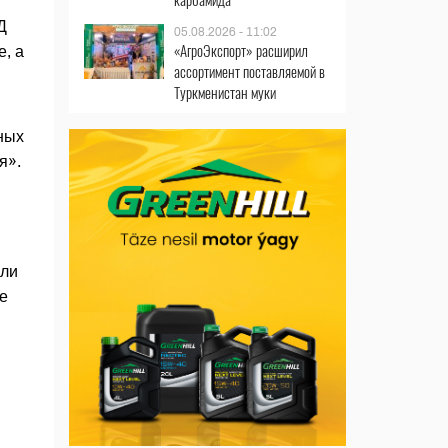
Д
05.08.2026 - 11:02
«АгроЭкспорт» расширил
, а
ассортимент поставляемой в
Туркменистан муки
ных
я».
я
или
е