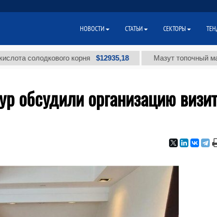
НОВОСТИ
СТАТЬИ
СЕКТОРЫ
ТЕН
$12935,18
солодкового корня
Мазут топочный малосерни
ур обсудили организацию визи