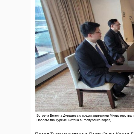
Встреча Бегенча Дурдыева с представителями Министерства тра
Посольство Туркменистана в Республике Корея)