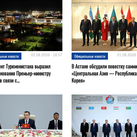
02.08.2026 - 16:57
01.08.2026 
ьные новости
Официальные новости
нт Туркменистана выразил
В Астане обсудили повестку самми
нования Премьер-министру
«Центральная Азия — Республика
 связи с...
Корея»