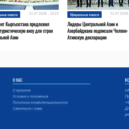
31.07.2026 - 19:23
31.07.2026 
ьные новости
Официальные новости
ент Кыргызстана предложил
Лидеры Центральной Азии и
туристическую визу для стран
Азербайджана подписали Чолпон-
льной Азии
Атинскую декларацию
О НАС
К
in
О проекте
Пр
Условия и положения
+9
Политика конфиденциальности
Дл
Связаться с нами
pr