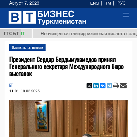
Август 7, 2026
ENG
TM
РУС
Toggl
navig
 ТМТ
ГТСБТ
Неочищенная глицирризиновая кислота солодкового
Официальные новости
Президент Сердар Бердымухамедов принял
Генерального секретаря Международного бюро
выставок
БТ
11:01
19.03.2025