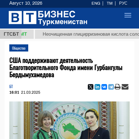
Август 10, 2026
ENG
TM
РУС
Toggl
navig
8 ТМТ
ГТСБТ
Неочищенная глицирризиновая кислота солодковог
Общество
США поддерживают деятельность
Благотворительного Фонда имени Гурбангулы
Бердымухамедова
БТ
16:01
21.03.2025