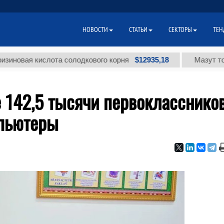
НОВОСТИ
СТАТЬИ
СЕКТОРЫ
ТЕН
$12935,18
ая кислота солодкового корня
Мазут топочный
 142,5 тысячи первокласснико
мпьютеры