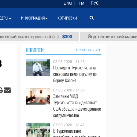
ENG
TM
РУС
ДЕРЫ
ИНФОРМАЦИЯ
КОТИРОВКИ
$300
 малосернистый (т.)
Йод технический марки "А" (т.
НОВОСТИ
ПОКАЗАТЬ ВСЕ
в
08.08.2026 - 11:23
Президент Туркменистана
совершил велопрогулку по
берегу Каспия
07.08.2026 - 17:57
Замглавы МИД
Туркменистана и дипломат
США обсудили двустороннее
сотрудничество
07.08.2026 - 13:45
В Туркменистане