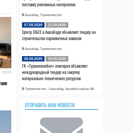
поставку рекламных материалов
Ашхабад, Туркменистан
07.08.2026
15.09.2026
Центр ОБСЕ в Ашхабаде объявляет тендер на
строительство парковочных навесов
Ашхабад, Туркменистан
08.08.2026
18.09.2026
ГК «Туркменнебит» повторно объявляет
международный тендер на закупку
- 10:01
материально-технических ресурсов
тане
Туркменистан, г.Ашхабад, Арчабил шаёлы 56
ОТПРАВИТЬ НАМ НОВОСТИ