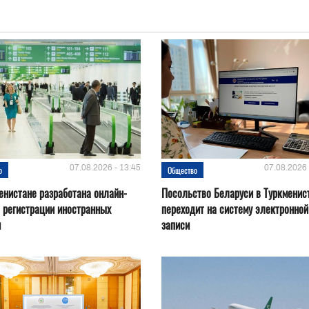
07.08.2026 - 13:45
07.08.2026 
о
Общество
енистане разработана онлайн-
Посольство Беларуси в Туркменис
 регистрации иностранных
переходит на систему электронной
н
записи