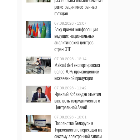
разработана онлайн-система
регистрации иностранных
граждан
07.08.2026 - 13:07
Баку примет конференцию
ведущих национальных
аналитических центров
стран ОТГ
07.08.2026 - 12:14
Maksat deri экспортировала
более 70% произведенной
кожевенной продукции
07.08.2026 - 11:42
Ираклий Кобахидзе отметил
важность сотрудничества с
Центральной Азией
07.08.2026 - 10:01
Посольство Беларуси в
Туркменистане переходит на
систему электронной записи