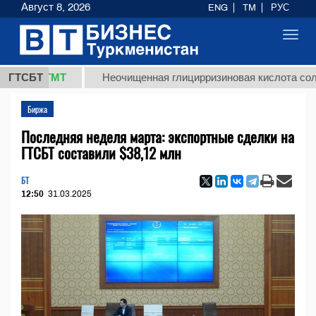
Август 8, 2026
ENG
TM
РУС
Toggl
navig
,8 ТМТ
ГТСБТ
Неочищенная глицирризиновая кислота солодково
Биржа
Последняя неделя марта: экспортные сделки на
ГТСБТ составили $38,12 млн
БТ
12:50
31.03.2025