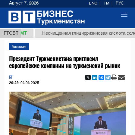
Август 7, 2026
ENG
TM
РУС
Toggl
navig
8 ТМТ
ГТСБТ
Неочищенная глицирризиновая кислота солодковог
Экономика
Президент Туркменистана пригласил
европейские компании на туркменский рынок
БТ
20:49
04.04.2025