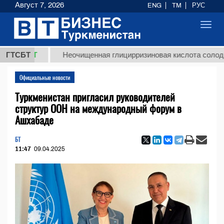
Август 7, 2026
ENG
TM
РУС
Toggl
navig
МТ
ГТСБТ
Неочищенная глицирризиновая кислота солодкового к
Официальные новости
Туркменистан пригласил руководителей
структур ООН на международный форум в
Ашхабаде
БТ
11:47
09.04.2025