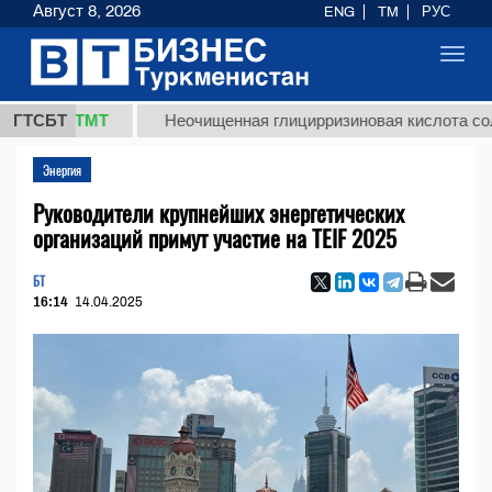
Август 8, 2026
ENG
TM
РУС
Toggl
navig
,8 ТМТ
ГТСБТ
Неочищенная глицирризиновая кислота солодково
Энергия
Руководители крупнейших энергетических
организаций примут участие на TEIF 2025
БТ
16:14
14.04.2025