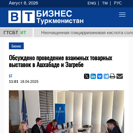
Август 8, 2026
ENG
TM
РУС
Toggl
navig
8 ТМТ
ГТСБТ
Неочищенная глицирризиновая кислота солодковог
Бизнес
Обсуждено проведение взаимных товарных
выставок в Ашхабаде и Загребе
БТ
11:01
18.04.2025