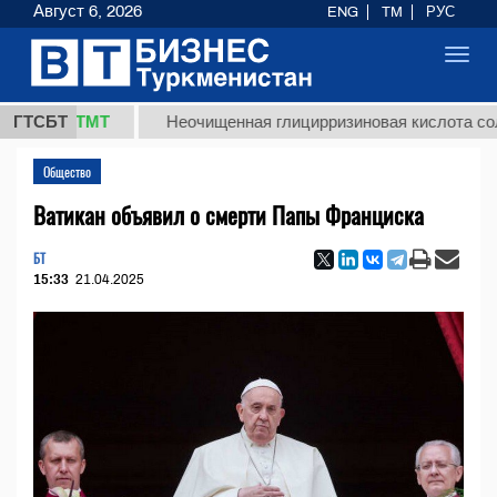
Август 6, 2026
ENG
TM
РУС
Toggl
navig
7,8 ТМТ
ГТСБТ
Неочищенная глицирризиновая кислота солодков
Общество
Ватикан объявил о смерти Папы Франциска
БТ
15:33
21.04.2025