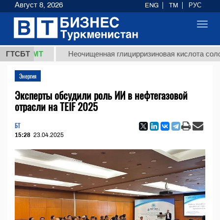
Август 8, 2026
ENG
TM
РУС
Toggl
navig
8 ТМТ
ГТСБТ
Неочищенная глицирризиновая кислота солодковог
Энергия
Эксперты обсудили роль ИИ в нефтегазовой
отрасли на TEIF 2025
БТ
15:28
23.04.2025