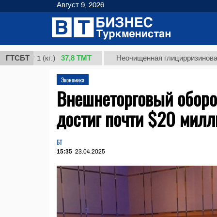
Август 9, 2026
37,8 ТМТ
т 1 (кг.)
ГТСБТ
Неочищенная глицирризиновая кисло
Экономика
Внешнеторговый оборо
достиг почти $20 мил
БТ
15:35
23.04.2025