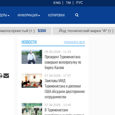
ENG
TM
РУС
ДЕРЫ
ИНФОРМАЦИЯ
КОТИРОВКИ
$300
$86 00
нистый (т.)
Йод технический марки "А" (т.)
НОВОСТИ
ПОКАЗАТЬ ВСЕ
08.08.2026 - 11:23
Президент Туркменистана
совершил велопрогулку по
берегу Каспия
07.08.2026 - 17:57
Замглавы МИД
Туркменистана и дипломат
США обсудили двустороннее
сотрудничество
07.08.2026 - 13:45
В Туркменистане