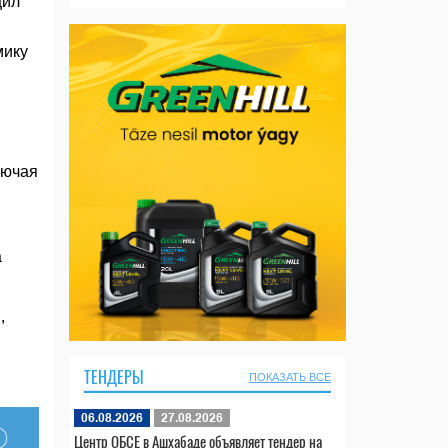
щил
мику
лючая
а
,
ТЕНДЕРЫ
ПОКАЗАТЬ ВСЕ
06.08.2026
27.08.2026
Центр ОБСЕ в Ашхабаде объявляет тендер на