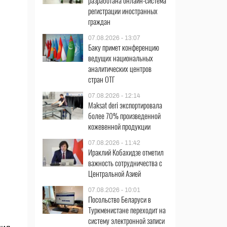
разработана онлайн-система
регистрации иностранных
граждан
07.08.2026 - 13:07
Баку примет конференцию
ведущих национальных
аналитических центров
стран ОТГ
07.08.2026 - 12:14
Maksat deri экспортировала
более 70% произведенной
кожевенной продукции
07.08.2026 - 11:42
Ираклий Кобахидзе отметил
важность сотрудничества с
Центральной Азией
07.08.2026 - 10:01
Посольство Беларуси в
Туркменистане переходит на
систему электронной записи