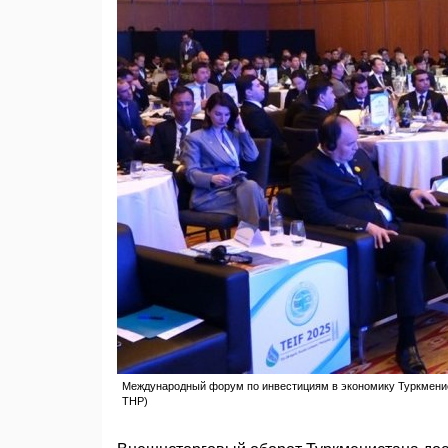
Международный форум по инвестициям в экономику Туркмениста
THP)