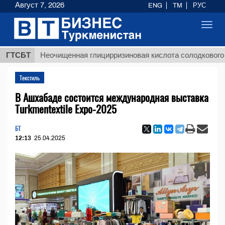
Август 7, 2026
ENG
TM
РУС
Toggl
navig
ГТСБТ
Неочищенная глицирризиновая кислота солодкового корня
Текстиль
В Ашхабаде состоится международная выставка
Turkmentextile Expo-2025
БТ
12:13
25.04.2025