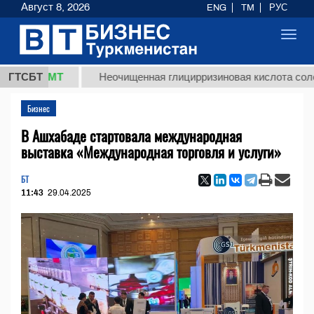
Август 8, 2026
ENG
TM
РУС
Toggl
navig
8 ТМТ
ГТСБТ
Неочищенная глицирризиновая кислота солодковог
Бизнес
В Ашхабаде стартовала международная
выставка «Международная торговля и услуги»
БТ
11:43
29.04.2025