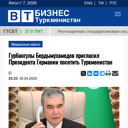
Август 7, 2026
ENG
TM
РУС
Toggl
navig
37,8 ТМТ
кг.)
ГТСБТ
Неочищенная глицирризиновая кислота со
Официальные новости
Гурбангулы Бердымухамедов пригласил
Президента Германии посетить Туркменистан
БТ
23:33
30.04.2025