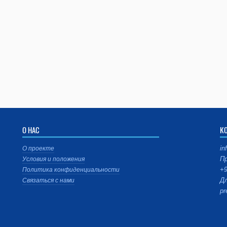
О НАС
К
in
О проекте
Пр
Условия и положения
+9
Политика конфиденциальности
Дл
Связаться с нами
pr