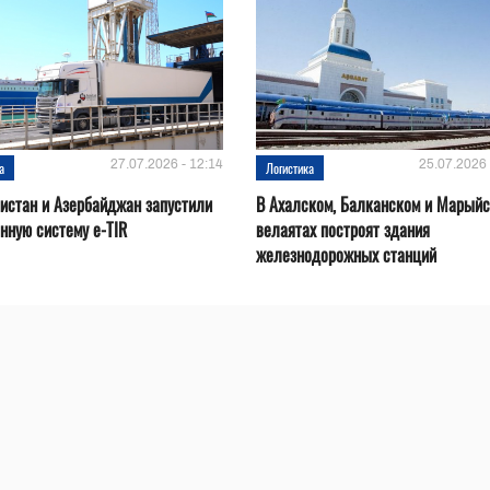
27.07.2026 - 12:14
25.07.2026 
а
Логистика
истан и Азербайджан запустили
В Ахалском, Балканском и Марый
нную систему e-TIR
велаятах построят здания
железнодорожных станций