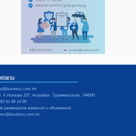
ОНТАКТЫ
fo@business.com.tm
. А.Ниязова 157, Ашгабат, Туркменистан, 744000
93 61 89 14 98
я размещения вакансий и объявлений:
ess@business.com.tm