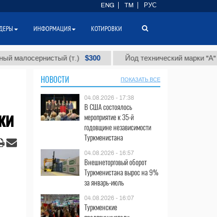
ENG
TM
РУС
ДЕРЫ
ИНФОРМАЦИЯ
КОТИРОВКИ
$300
$86
осернистый (т.)
Йод технический марки "А" (т.)
НОВОСТИ
ПОКАЗАТЬ ВСЕ
04.08.2026 - 17:38
В США состоялось
ки
мероприятие к 35-й
годовщине независимости
Туркменистана
04.08.2026 - 16:57
Внешнеторговый оборот
Туркменистана вырос на 9%
за январь-июль
04.08.2026 - 16:07
Туркменские