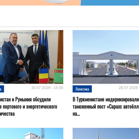
30.07.2026 - 15:35
28.07.2026 
а
Логистика
истан и Румыния обсудили
В Туркменистане модернизировали
е портового и энергетического
таможенный пост «Сарахс автоёл
ичества
на...