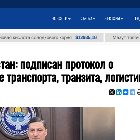
НОВОСТИ
СТАТЬИ
СЕКТОРЫ
ТЕН
$12935,18
слота солодкового корня
Мазут топочный мал
ан: подписан протокол о
 транспорта, транзита, логисти