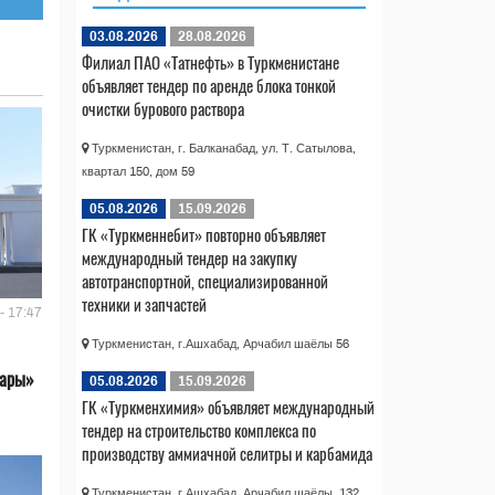
03.08.2026
28.08.2026
Филиал ПАО «Татнефть» в Туркменистане
объявляет тендер по аренде блока тонкой
очистки бурового раствора
Туркменистан, г. Балканабад, ул. Т. Сатылова,
квартал 150, дом 59
05.08.2026
15.09.2026
ГК «Туркменнебит» повторно объявляет
международный тендер на закупку
автотранспортной, специализированной
техники и запчастей
- 17:47
Туркменистан, г.Ашхабад, Арчабил шаёлы 56
лары»
05.08.2026
15.09.2026
ГК «Туркменхимия» объявляет международный
тендер на строительство комплекса по
производству аммиачной селитры и карбамида
Туркменистан, г.Ашхабад, Арчабил шаёлы, 132