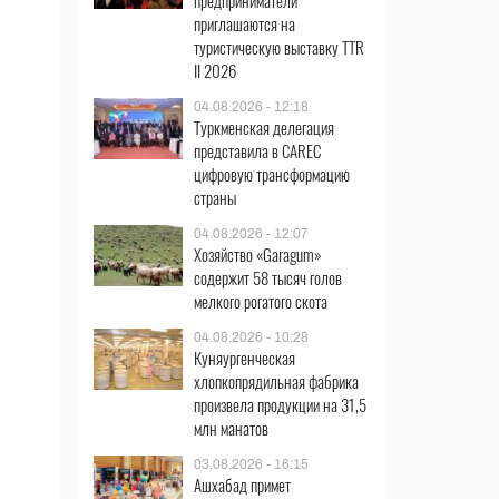
предприниматели
приглашаются на
туристическую выставку TTR
II 2026
04.08.2026 - 12:18
Туркменская делегация
представила в CAREC
цифровую трансформацию
страны
04.08.2026 - 12:07
Хозяйство «Garagum»
содержит 58 тысяч голов
мелкого рогатого скота
04.08.2026 - 10:28
Куняургенческая
хлопкопрядильная фабрика
произвела продукции на 31,5
млн манатов
03.08.2026 - 16:15
Ашхабад примет