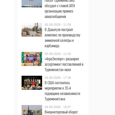
Посол Туркменистана
обсудил с главой JATA
организацию прямого
авиасообщения
05.08.2026 - 11:09
В Дашогузе построят
комплекс по производству
аммиачной селитры и
карбамида
05.08.2026 - 11:02
«АгроЭкспорт» расширил
ассортимент поставляемой в
Туркменистан муки
04.08.2026 - 17:38
В США состоялось
мероприятие к 35-й
годовщине независимости
Туркменистана
04.08.2026 - 16:57
Внешнеторговый оборот