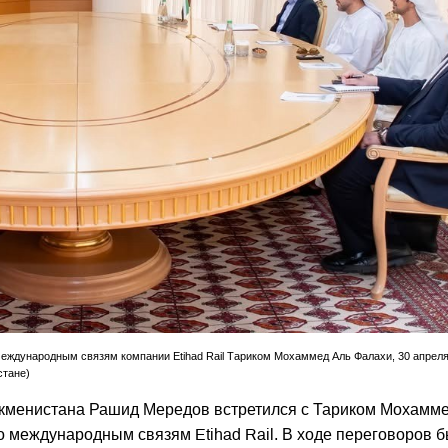
ждународным связям компании Etihad Rail Тариком Мохаммед Аль Фалахи, 30 апреля
стане)
уркменистана Рашид Мередов встретился с Тариком Мохамм
 международным связям Etihad Rail. В ходе переговоров 