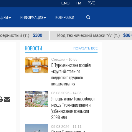
ENG
TM
РУС
ДЕРЫ
ИНФОРМАЦИЯ
КОТИРОВКИ
$300
$86 000
(т.)
Йод технический марки "А" (т.)
НОВОСТИ
ПОКАЗАТЬ ВСЕ
Сегодня - 10:55
В Туркменистане прошёл
«круглый стол» по
поддержке грудного
вскармливания
05.08.2026 - 14:35
Январь-июнь: Товарооборот
между Туркменистаном и
Узбекистаном превысил
$598 млн
05.08.2026 - 11:11