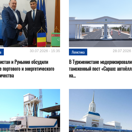
30.07.2026 - 15:35
28.07.2026 
а
Логистика
истан и Румыния обсудили
В Туркменистане модернизировали
е портового и энергетического
таможенный пост «Сарахс автоёл
ичества
на...