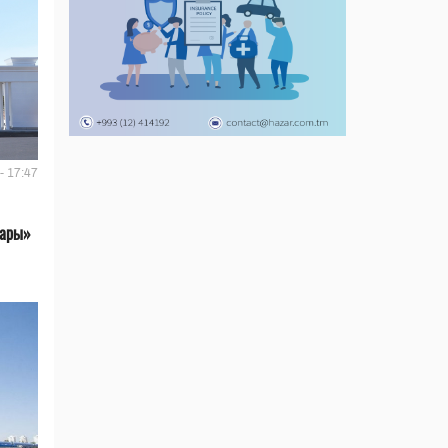
- 17:47
лары»