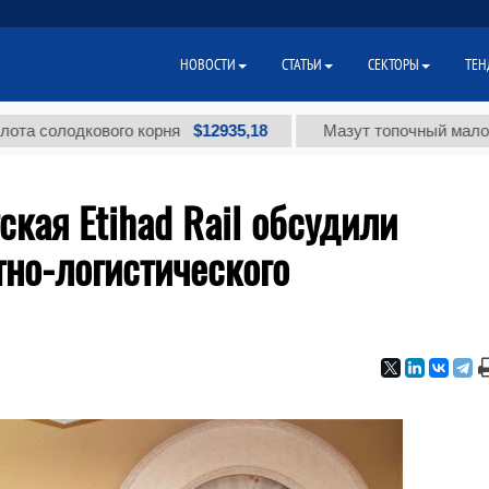
НОВОСТИ
СТАТЬИ
СЕКТОРЫ
ТЕН
$12935,18
кового корня
Мазут топочный малосернистый 
ская Etihad Rail обсудили
но-логистического