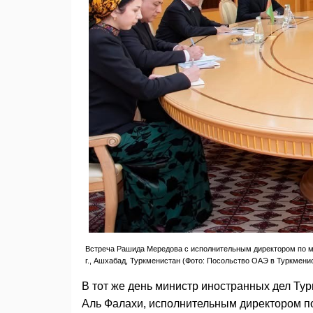
Встреча Рашида Мередова с исполнительным директором по ме
г., Ашхабад, Туркменистан (Фото: Посольство ОАЭ в Туркмени
В тот же день министр иностранных дел Т
Аль Фалахи, исполнительным директором по