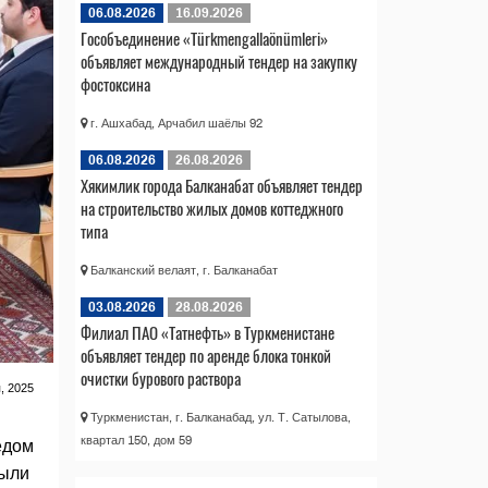
06.08.2026
16.09.2026
Гособъединение «Türkmengallaönümleri»
объявляет международный тендер на закупку
фостоксина
г. Ашхабад, Арчабил шаёлы 92
06.08.2026
26.08.2026
Хякимлик города Балканабат объявляет тендер
на строительство жилых домов коттеджного
типа
Балканский велаят, г. Балканабат
03.08.2026
28.08.2026
Филиал ПАО «Татнефть» в Туркменистане
объявляет тендер по аренде блока тонкой
очистки бурового раствора
, 2025
Туркменистан, г. Балканабад, ул. Т. Сатылова,
квартал 150, дом 59
едом
были