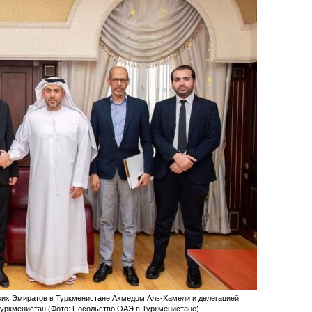
их Эмиратов в Туркменистане Ахмедом Аль-Хамели и делегацией
, Туркменистан (Фото: Посольство ОАЭ в Туркменистане)