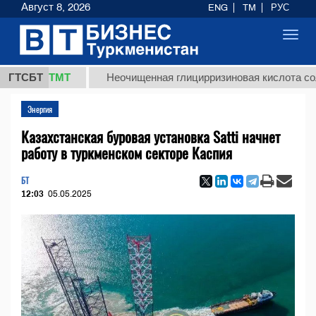
Август 8, 2026
ENG
TM
РУС
Toggl
navig
7,8 ТМТ
ГТСБТ
Неочищенная глицирризиновая кислота солодков
Энергия
Казахстанская буровая установка Satti начнет
работу в туркменском секторе Каспия
БТ
12:03
05.05.2025