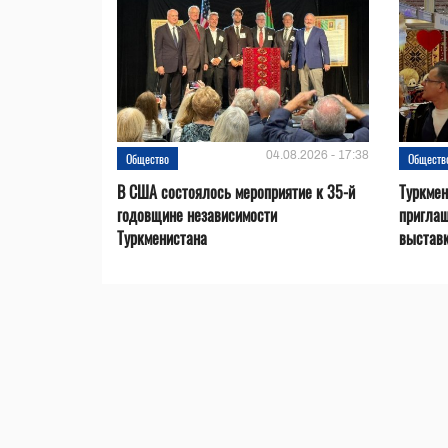
04.08.2026 - 17:38
Общество
Обществ
В США состоялось мероприятие к 35-й
Туркме
годовщине независимости
приглаш
Туркменистана
выставк