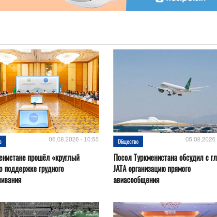
06.08.2026 - 10:55
05.08.2026 
о
Общество
енистане прошёл «круглый
Посол Туркменистана обсудил с г
о поддержке грудного
JATA организацию прямого
ливания
авиасообщения