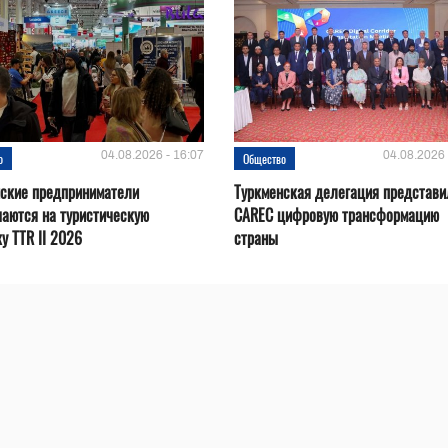
04.08.2026 - 16:07
04.08.2026 
о
Общество
нские предприниматели
Туркменская делегация представи
аются на туристическую
CAREC цифровую трансформацию
у TTR II 2026
страны