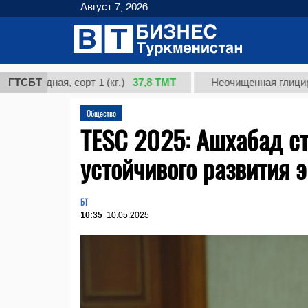
Август 7, 2026
37,8 ТМТ
дная, сорт 1 (кг.)
ГТСБТ
Неочищенная глицирризинов
Общество
TESC 2025: Ашхабад ст
устойчивого развития 
БТ
10:35
10.05.2025