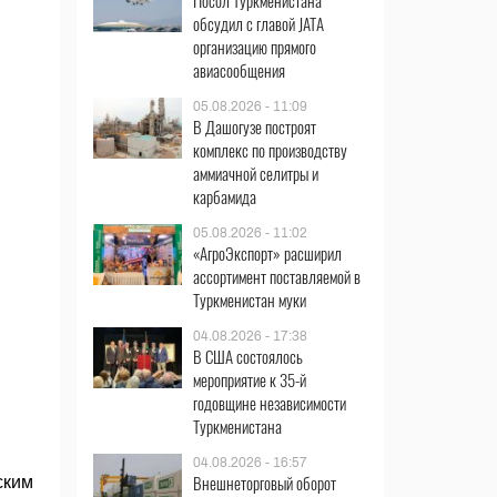
Посол Туркменистана
обсудил с главой JATA
организацию прямого
авиасообщения
05.08.2026 - 11:09
В Дашогузе построят
комплекс по производству
аммиачной селитры и
карбамида
05.08.2026 - 11:02
«АгроЭкспорт» расширил
ассортимент поставляемой в
Туркменистан муки
04.08.2026 - 17:38
В США состоялось
мероприятие к 35-й
годовщине независимости
Туркменистана
04.08.2026 - 16:57
Внешнеторговый оборот
ским