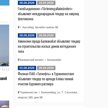
06.08.2026
16.09.2026
Гособъединение «Türkmengallaönümleri»
объявляет международный тендер на закупку
фостоксина
г. Ашхабад, Арчабил шаёлы 92
06.08.2026
26.08.2026
Хякимлик города Балканабат объявляет тендер
на строительство жилых домов коттеджного
типа
Балканский велаят, г. Балканабат
03.08.2026
28.08.2026
- 11:11
Филиал ПАО «Татнефть» в Туркменистане
лавой
объявляет тендер по аренде блока тонкой
очистки бурового раствора
Туркменистан, г. Балканабад, ул. Т. Сатылова,
квартал 150, дом 59