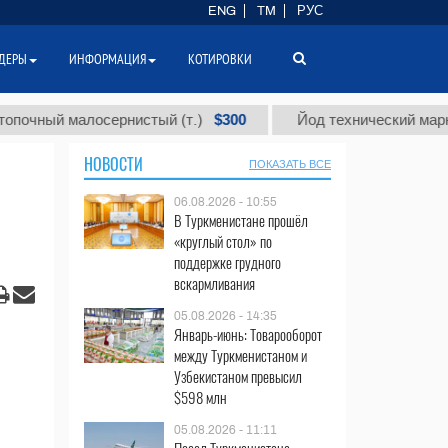
ENG
TM
РУС
ДЕРЫ
ИНФОРМАЦИЯ
КОТИРОВКИ
$300
й малосернистый (т.)
Йод технический марки "А" (т
НОВОСТИ
ПОКАЗАТЬ ВСЕ
06.08.2026 - 10:55
В Туркменистане прошёл
«круглый стол» по
поддержке грудного
вскармливания
05.08.2026 - 14:35
Январь-июнь: Товарооборот
между Туркменистаном и
Узбекистаном превысил
$598 млн
05.08.2026 - 11:11