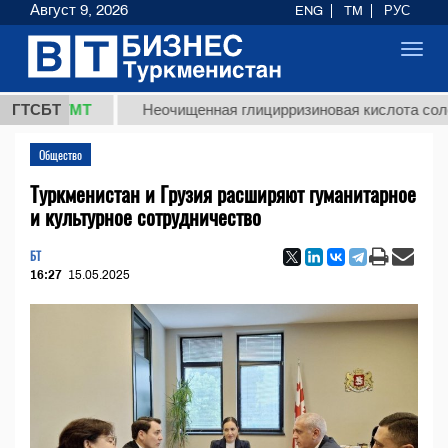
Август 9, 2026
ENG
TM
РУС
Toggl
navig
8 ТМТ
ГТСБТ
Неочищенная глицирризиновая кислота солодковог
Общество
Туркменистан и Грузия расширяют гуманитарное
и культурное сотрудничество
БТ
16:27
15.05.2025