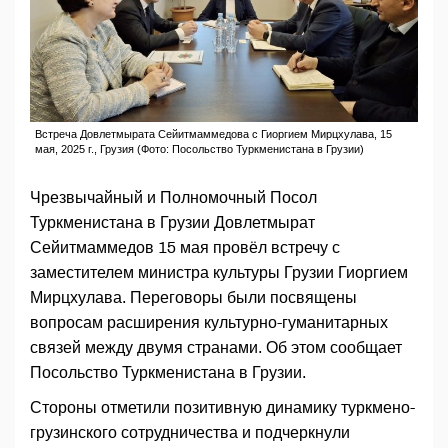
Встреча Довлетмырата Сейитмаммедова с Гиоргием Мирцхулава, 15
мая, 2025 г., Грузия (Фото: Посольство Туркменистана в Грузии)
Чрезвычайный и Полномочный Посол
Туркменистана в Грузии Довлетмырат
Сейитмаммедов 15 мая провёл встречу с
заместителем министра культуры Грузии Гиоргием
Мирцхулава. Переговоры были посвящены
вопросам расширения культурно-гуманитарных
связей между двумя странами. Об этом сообщает
Посольство Туркменистана в Грузии.
Стороны отметили позитивную динамику туркмено-
грузинского сотрудничества и подчеркнули