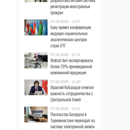
разработана онлайн-система
регистрации иностранных
граждан
07.08.2026 - 13:07
Баку примет конференцию
ведущих национальных
аналитических центров
стран ОТГ
07.08.2026 - 12:14
Maksat deri экспортировала
более 70% произведенной
кожевенной продукции
07.08.2026 - 11:42
Ираклий Кобахидзе отметил
важность сотрудничества с
Центральной Азией
07.08.2026 - 10:01
Посольство Беларуси в
Туркменистане переходит на
систему электронной записи