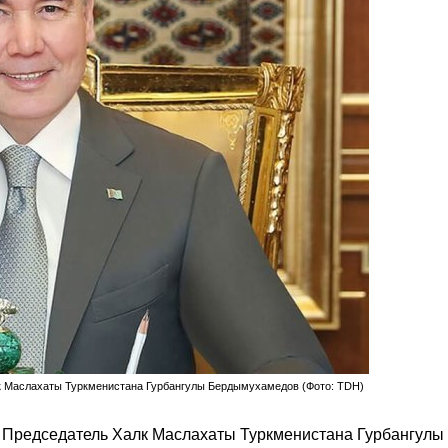
к Маслахаты Туркменистана Гурбангулы Бердымухамедов (Фото: TDH)
 Председатель Халк Маслахаты Туркменистана Гурбангулы