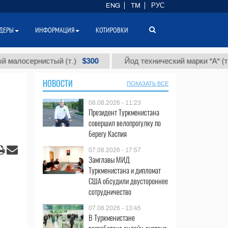
ENG
TM
РУС
ДЕРЫ
ИНФОРМАЦИЯ
КОТИРОВКИ
$300
$8
осернистый (т.)
Йод технический марки "А" (т.)
НОВОСТИ
ПОКАЗАТЬ ВСЕ
08.08.2026 - 11:23
Президент Туркменистана
совершил велопрогулку по
берегу Каспия
07.08.2026 - 17:57
Замглавы МИД
Туркменистана и дипломат
США обсудили двустороннее
сотрудничество
07.08.2026 - 13:45
В Туркменистане