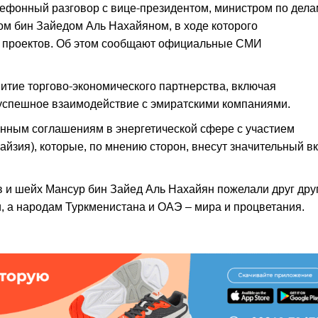
ефонный разговор с вице-президентом, министром по дела
 бин Зайедом Аль Нахайяном, в ходе которого
 проектов. Об этом сообщают официальные СМИ
итие торгово-экономического партнерства, включая
успешное взаимодействие с эмиратскими компаниями.
нным соглашениям в энергетической сфере с участием
ия), которые, по мнению сторон, внесут значительный в
и шейх Мансур бин Зайед Аль Нахайян пожелали друг дру
и, а народам Туркменистана и ОАЭ – мира и процветания.