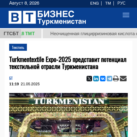
Август 8, 2026
ENG
TM
РУС
Toggl
navig
37,8 ТМТ
ГТСБТ
Неочищенная глицирризиновая кислота солодко
Текстиль
Turkmentextile Expo-2025 представит потенциал
текстильной отрасли Туркменистана
БТ
11:19
21.05.2025