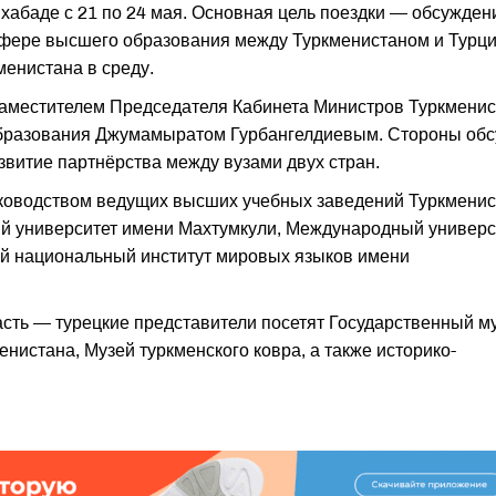
хабаде с 21 по 24 мая. Основная цель поездки — обсужден
сфере высшего образования между Туркменистаном и Турци
енистана в среду.
 заместителем Председателя Кабинета Министров Туркмени
бразования Джумамыратом Гурбангелдиевым. Стороны обс
звитие партнёрства между вузами двух стран.
уководством ведущих высших учебных заведений Туркменис
ый университет имени Махтумкули, Международный универс
ий национальный институт мировых языков имени
асть — турецкие представители посетят Государственный м
енистана, Музей туркменского ковра, а также историко-