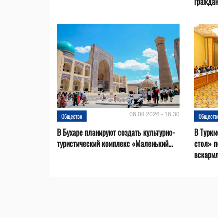
гражда
06.08.2026 - 16:30
Общество
Обществ
В Бухаре планируют создать культурно-
В Туркм
туристический комплекс «Маленький...
стол» п
вскарм