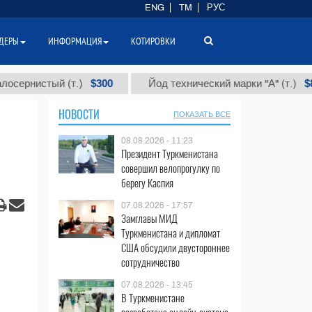
ENG
TM
РУС
ДЕРЫ
ИНФОРМАЦИЯ
КОТИРОВКИ
$300
$86 000
стый (т.)
Йод технический марки "А" (т.)
НОВОСТИ
ПОКАЗАТЬ ВСЕ
08.08.2026 - 11:23
Президент Туркменистана
совершил велопрогулку по
берегу Каспия
07.08.2026 - 17:57
Замглавы МИД
Туркменистана и дипломат
США обсудили двустороннее
сотрудничество
07.08.2026 - 13:45
В Туркменистане