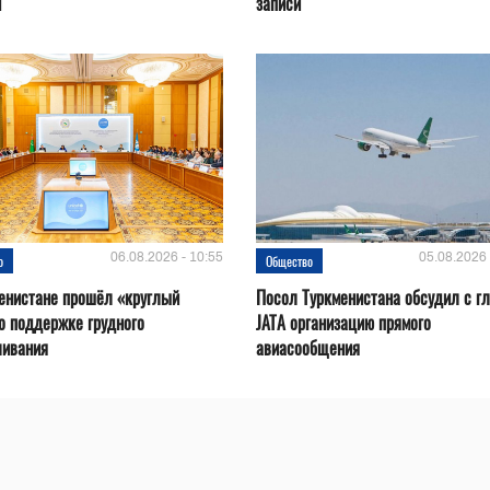
н
записи
06.08.2026 - 10:55
05.08.2026 
о
Общество
енистане прошёл «круглый
Посол Туркменистана обсудил с г
о поддержке грудного
JATA организацию прямого
ливания
авиасообщения