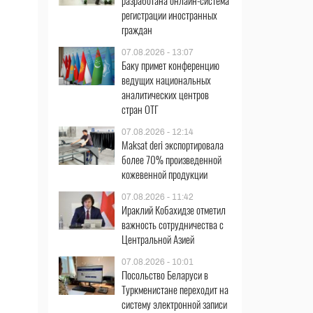
разработана онлайн-система
регистрации иностранных
граждан
07.08.2026 - 13:07
Баку примет конференцию
ведущих национальных
аналитических центров
стран ОТГ
07.08.2026 - 12:14
Maksat deri экспортировала
более 70% произведенной
кожевенной продукции
07.08.2026 - 11:42
Ираклий Кобахидзе отметил
важность сотрудничества с
Центральной Азией
07.08.2026 - 10:01
Посольство Беларуси в
Туркменистане переходит на
систему электронной записи