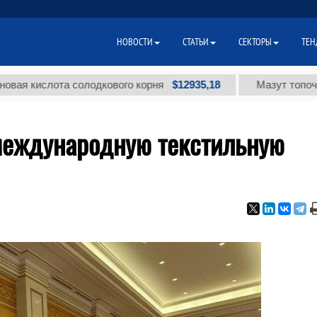
НОВОСТИ
СТАТЬИ
СЕКТОРЫ
ТЕН
$12935,18
слота солодкового корня
Мазут топочный мал
международную текстильную