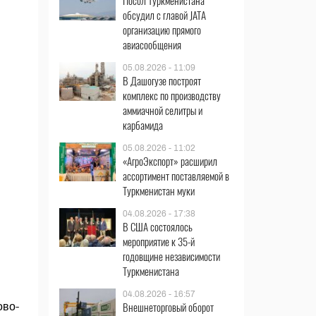
Посол Туркменистана
обсудил с главой JATA
организацию прямого
авиасообщения
05.08.2026 - 11:09
В Дашогузе построят
комплекс по производству
аммиачной селитры и
карбамида
05.08.2026 - 11:02
«АгроЭкспорт» расширил
ассортимент поставляемой в
Туркменистан муки
04.08.2026 - 17:38
В США состоялось
мероприятие к 35-й
годовщине независимости
Туркменистана
04.08.2026 - 16:57
Внешнеторговый оборот
ово-