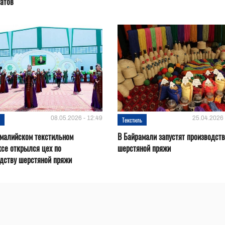
атов
08.05.2026 - 12:49
25.04.2026 
ь
Текстиль
амалийском текстильном
В Байрамали запустят производст
се открылся цех по
шерстяной пряжи
дству шерстяной пряжи