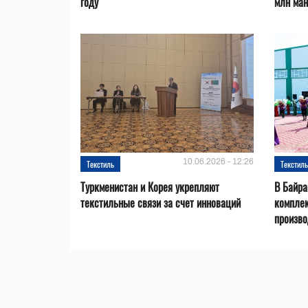
году
млн ман
10.06.2026 - 12:26
Текстиль
Текстил
Туркменистан и Корея укрепляют
В Байр
текстильные связи за счет инноваций
комплек
произво