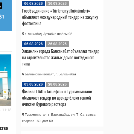
06.08.2026
16.09.2026
Гособъединение «Türkmengallaönümleri»
объявляет международный тендер на закупку
фостоксина
г. Ашхабад, Арчабил шаёлы 92
06.08.2026
26.08.2026
Хякимлик города Балканабат объявляет тендер
на строительство жилых домов коттеджного
типа
Балканский велаят, г. Балканабат
03.08.2026
28.08.2026
Филиал ПАО «Татнефть» в Туркменистане
объявляет тендер по аренде блока тонкой
очистки бурового раствора
- 11:13
Туркменистан, г. Балканабад, ул. Т. Сатылова,
квартал 150, дом 59
ство