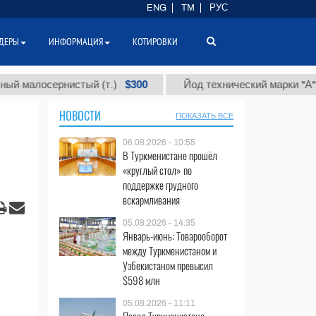
ENG
TM
РУС
ДЕРЫ
ИНФОРМАЦИЯ
КОТИРОВКИ
$300
$8
осернистый (т.)
Йод технический марки "А" (т.)
НОВОСТИ
ПОКАЗАТЬ ВСЕ
06.08.2026 - 10:55
В Туркменистане прошёл
«круглый стол» по
поддержке грудного
вскармливания
05.08.2026 - 14:35
Январь-июнь: Товарооборот
между Туркменистаном и
Узбекистаном превысил
$598 млн
05.08.2026 - 11:11