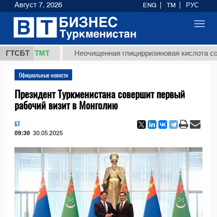
Август 7, 2026
ENG
TM
РУС
Toggl
navig
37,8 ТМТ
ГТСБТ
Неочищенная глицирризиновая кислота солодко
Официальные новости
Президент Туркменистана совершит первый
рабочий визит в Монголию
БТ
09:30
30.05.2025