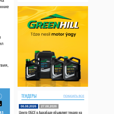
на
онние
м
ил
вия,
ТЕНДЕРЫ
ПОКАЗАТЬ ВСЕ
06.08.2026
27.08.2026
Центр ОБСЕ в Ашхабаде объявляет тендер на