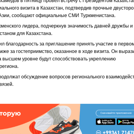
амедов в пятницу провёл встречу с Президентом Казахста
льного визита в Казахстан, подтвердив прочные двустор
 Азии, сообщают официальные СМИ Туркменистана.
кменского лидера, подчеркнув значимость давней дружбы и
станом для Казахстана.
 благодарность за приглашение принять участие в перво
кже за гостеприимство, оказанное в ходе визита. Он выраз
 на высшем уровне будут способствовать укреплению
региона.
продолжат обсуждение вопросов регионального взаимодейст
вязей.