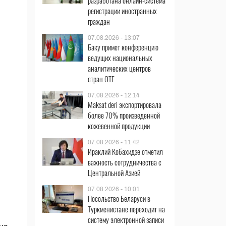
разработана онлайн-система
регистрации иностранных
граждан
07.08.2026 - 13:07
Баку примет конференцию
ведущих национальных
аналитических центров
стран ОТГ
07.08.2026 - 12:14
Maksat deri экспортировала
более 70% произведенной
кожевенной продукции
07.08.2026 - 11:42
Ираклий Кобахидзе отметил
важность сотрудничества с
Центральной Азией
07.08.2026 - 10:01
Посольство Беларуси в
Туркменистане переходит на
систему электронной записи