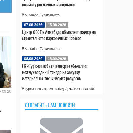
поставку рекламных материалов
Ашхабад, Туркменистан
07.08.2026
15.09.2026
Центр ОБСЕ в Ашхабаде объявляет тендер на
строительство парковочных навесов
Ашхабад, Туркменистан
08.08.2026
18.09.2026
ГК «Туркменнебит» повторно объявляет
международный тендер на закупку
материально-технических ресурсов
Туркменистан, г.Ашхабад, Арчабил шаёлы 56
- 09:26
ОТПРАВИТЬ НАМ НОВОСТИ
,