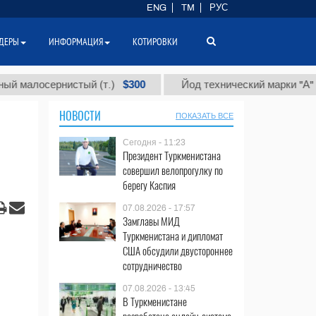
ENG
TM
РУС
ДЕРЫ
ИНФОРМАЦИЯ
КОТИРОВКИ
$300
$86
осернистый (т.)
Йод технический марки "А" (т.)
НОВОСТИ
ПОКАЗАТЬ ВСЕ
Сегодня - 11:23
Президент Туркменистана
совершил велопрогулку по
берегу Каспия
07.08.2026 - 17:57
Замглавы МИД
Туркменистана и дипломат
США обсудили двустороннее
сотрудничество
07.08.2026 - 13:45
В Туркменистане