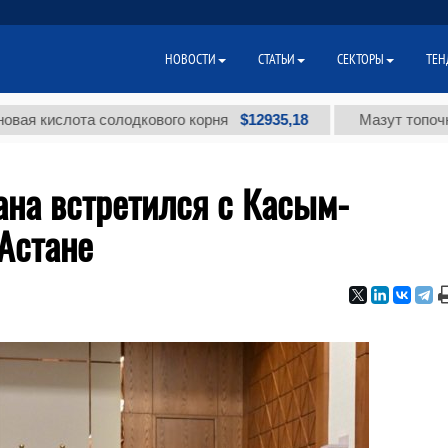
НОВОСТИ
СТАТЬИ
СЕКТОРЫ
ТЕН
$12935,18
слота солодкового корня
Мазут топочный мал
ана встретился с Касым-
Астане