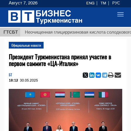
Август 7, 2026
ENG
TM
РУС
Toggl
navig
ГТСБТ
Неочищенная глицирризиновая кислота солодкового корня
Официальные новости
Президент Туркменистана принял участие в
первом саммите «ЦА-Италия»
БТ
18:12
30.05.2025