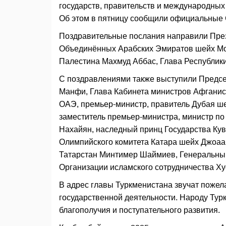
государств, правительств и международных
Об этом в пятницу сообщили официальные
Поздравительные послания направили Пре
Объединённых Арабских Эмиратов шейх Мо
Палестина Махмуд Аббас, Глава Республик
С поздравлениями также выступили Предсе
Манфи, Глава Кабинета министров Афганис
ОАЭ, премьер-министр, правитель Дубая ш
заместитель премьер-министра, министр п
Нахайян, наследный принц Государства Ку
Олимпийского комитета Катара шейх Джоаан
Татарстан Минтимер Шаймиев, Генеральны
Организации исламского сотрудничества Ху
В адрес главы Туркменистана звучат пожела
государственной деятельности. Народу Ту
благополучия и поступательного развития.