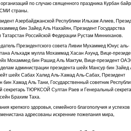
 организаций по случаю священного праздника Курбан бай
 СМИ страны.
зидент Азербайджанской Республики Ильхам Алиев, Прези
хаммед бин Зайед Аль Нахайян, Президент Государства
и Татарстан Российской Федерации Рустам Минниханов.
датель Президентского совета Ливии Мухаммед Юнус аль-
тана Альхадж мулла Мохаммад Хасан Ахунд, Вице-президе
ейх Мохаммед бин Рашид Аль Мактум, Вице-президент ОАЭ
о делам администрации президента шейх Мансур бин Зайед
вейт шейх Сабах Халид Аль-Хамад Аль-Сабах, Президент
 бин Хамад Аль Тани, Государственный советник Республи
й секретарь ТЮРКСОЙ Султан Раев и Генеральный секрет
сейн Брахим Таха.
ния крепкого здоровья, семейного благополучия и успехов
ркменистана адресованы искренние пожелания мира,