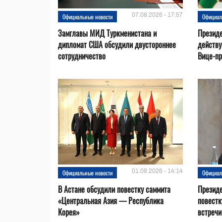
07.08.2026 - 17:57
Официальные новости
Официал
Замглавы МИД Туркменистана и
Президе
дипломат США обсудили двустороннее
действ
сотрудничество
Вице-пр
01.08.2026 - 14:14
Официальные новости
Официал
В Астане обсудили повестку саммита
Президе
«Центральная Азия — Республика
повестк
Корея»
встречи 