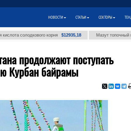
НОВОСТИ
СТАТЬИ
СЕКТОРЫ
ТЕН
$12935,18
а солодкового корня
Мазут топочный малосер
тана продолжают поступать
аю Курбан байрамы