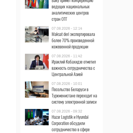
Баку примет конференцию
ведущих национальных
аналитических центров
стран ОТГ
07.08.2026 - 12:14
Maksat deri экспортировала
более 70% произведенной
кожевенной продукции
07.08.2026 - 11:42
Ираклий Кобахидзе отметил
важность сотрудничества с
Центральной Азией
07.08.2026 - 10:01
Посольство Беларуси в
Туркменистане переходит на
систему электронной записи
07.08.2026 - 09:32
Hazar Logistik и Hyundai
Corporation обсудили
сотрудничество в сфере