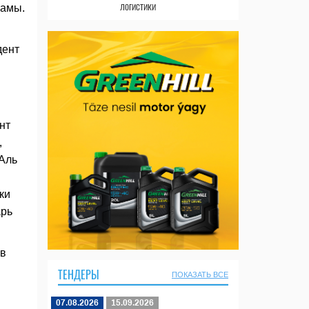
логистики
рамы.
дент
нт
,
 Аль
ки
арь
 в
ТЕНДЕРЫ
ПОКАЗАТЬ ВСЕ
07.08.2026
15.09.2026