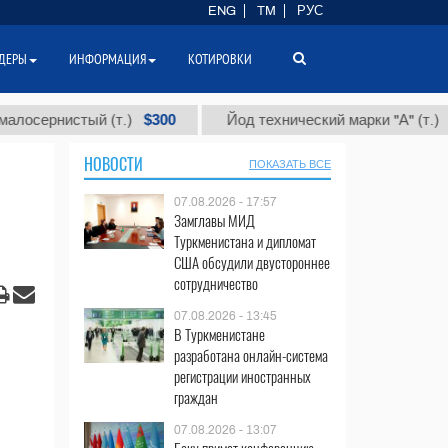
ENG
TM
РУС
ДЕРЫ
ИНФОРМАЦИЯ
КОТИРОВКИ
$300
$86 000
нистый (т.)
Йод технический марки "А" (т.)
НОВОСТИ
ПОКАЗАТЬ ВСЕ
07.08.2026 - 17:57
Замглавы МИД
Туркменистана и дипломат
США обсудили двустороннее
сотрудничество
07.08.2026 - 13:45
В Туркменистане
разработана онлайн-система
регистрации иностранных
граждан
07.08.2026 - 13:07