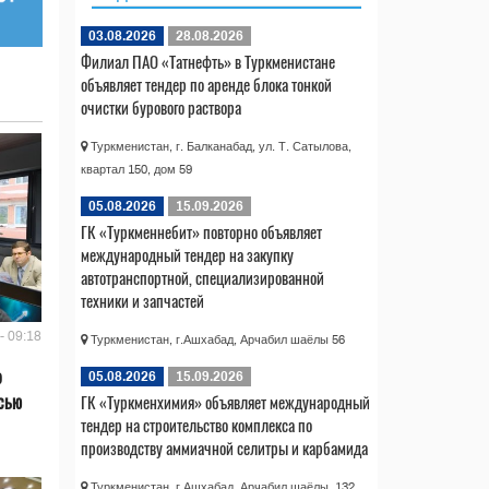
03.08.2026
28.08.2026
Филиал ПАО «Татнефть» в Туркменистане
объявляет тендер по аренде блока тонкой
очистки бурового раствора
Туркменистан, г. Балканабад, ул. Т. Сатылова,
квартал 150, дом 59
05.08.2026
15.09.2026
ГК «Туркменнебит» повторно объявляет
международный тендер на закупку
автотранспортной, специализированной
техники и запчастей
- 09:18
Туркменистан, г.Ашхабад, Арчабил шаёлы 56
о
05.08.2026
15.09.2026
сью
ГК «Туркменхимия» объявляет международный
тендер на строительство комплекса по
производству аммиачной селитры и карбамида
Туркменистан, г.Ашхабад, Арчабил шаёлы, 132