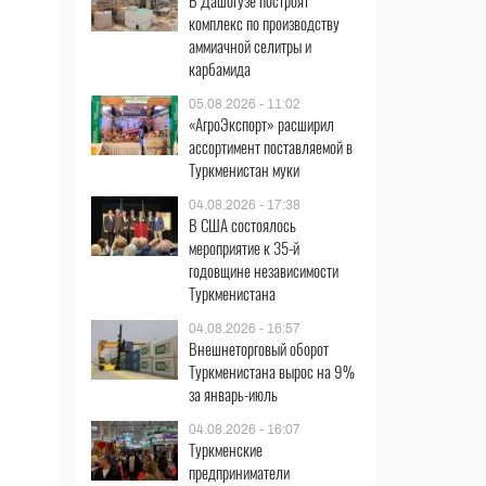
В Дашогузе построят
комплекс по производству
аммиачной селитры и
карбамида
05.08.2026 - 11:02
«АгроЭкспорт» расширил
ассортимент поставляемой в
Туркменистан муки
04.08.2026 - 17:38
В США состоялось
мероприятие к 35-й
годовщине независимости
Туркменистана
04.08.2026 - 16:57
Внешнеторговый оборот
Туркменистана вырос на 9%
за январь-июль
04.08.2026 - 16:07
Туркменские
предприниматели