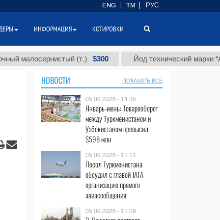
ENG
TM
РУС
ДЕРЫ
ИНФОРМАЦИЯ
КОТИРОВКИ
$300
$
лосернистый (т.)
Йод технический марки "А" (т.)
НОВОСТИ
ПОКАЗАТЬ ВСЕ
05.08.2026 - 14:35
Январь-июнь: Товарооборот
между Туркменистаном и
Узбекистаном превысил
$598 млн
05.08.2026 - 11:11
Посол Туркменистана
обсудил с главой JATA
организацию прямого
авиасообщения
05.08.2026 - 11:09