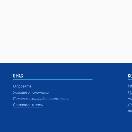
О НАС
К
in
О проекте
Пр
Условия и положения
+9
Политика конфиденциальности
Дл
Связаться с нами
pr