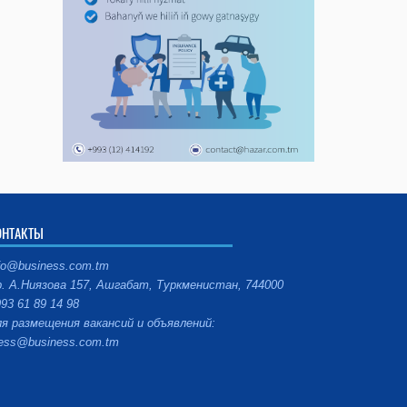
ОНТАКТЫ
fo@business.com.tm
. А.Ниязова 157, Ашгабат, Туркменистан, 744000
93 61 89 14 98
я размещения вакансий и объявлений:
ess@business.com.tm