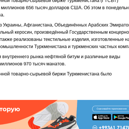
енной товарно-сырьевой бирже Туркменистана (ГТСБТ)
 миллионов 656 тысяч долларов США. Об этом в понедельн
а.
з Украины, Афганистана, Объединённых Арабских Эмирато
ельный керосин, произведённый Государственным концерн
также реализованы текстильные изделия, изготовленные н
ромышленности Туркменистана и туркменских частных комп
я внутреннего рынка нефтяной битум и различные виды
миллионов 970 тысяч манатов.
енной товарно-сырьевой биржи Туркменистана было