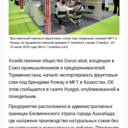
Выставочный павильон фруктовых соков под товарными знаками MFT и
Rowaç на продовольственной ярмарке F-Istanbul в городе Стамбул, 10–
13 июля 2025 года (Фото: f-istanbul.com)
Хозяйственное общество Durun abat, входящее в
Союз промышленников и предпринимателей
Туркменистана, начало экспортировать фруктовые
соки под брендами Rowaç и MFT в Казахстан. Об
этом сообщается в газете Rysgal, опубликованной в
понедельник.
Предприятие расположено в административных
границах Бюзмеинского этрапа города Ашхабада,
где налажено производство натуральных соков без
консервантов и искусственных добавок. Продукция