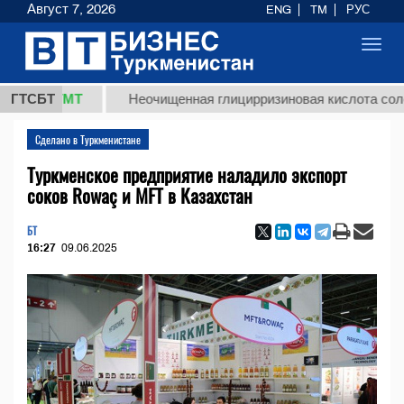
Август 7, 2026
ENG
TM
РУС
Toggl
navig
,8 ТМТ
ГТСБТ
Неочищенная глицирризиновая кислота солодково
Сделано в Туркменистане
Туркменское предприятие наладило экспорт
соков Rowaç и MFT в Казахстан
БТ
16:27
09.06.2025