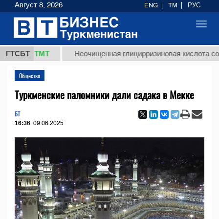
Август 8, 2026
ENG
TM
РУС
Toggl
navig
7,8 ТМТ
ГТСБТ
Неочищенная глицирризиновая кислота солодков
Общество
Туркменские паломники дали садака в Мекке
БТ
16:36
09.06.2025