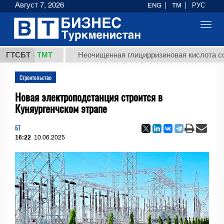
Август 7, 2026
ENG
TM
РУС
Toggl
navig
7,8 ТМТ
ГТСБТ
Неочищенная глицирризиновая кислота солодко
Строительство
Новая электроподстанция строится в
Куняургенчском этрапе
БТ
16:22
10.06.2025