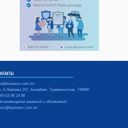
ОНТАКТЫ
fo@business.com.tm
. А.Ниязова 157, Ашгабат, Туркменистан, 744000
93 61 89 14 98
я размещения вакансий и объявлений:
ess@business.com.tm