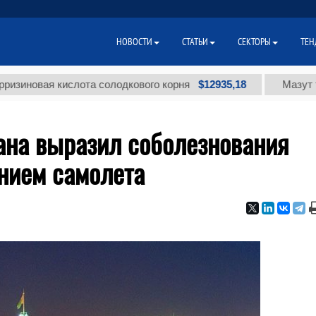
НОВОСТИ
СТАТЬИ
СЕКТОРЫ
ТЕН
$12935,18
ая кислота солодкового корня
Мазут топочный
ана выразил соболезнования
ением самолета