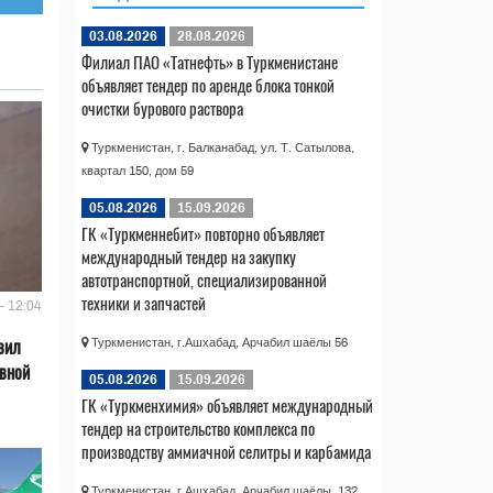
03.08.2026
28.08.2026
Филиал ПАО «Татнефть» в Туркменистане
объявляет тендер по аренде блока тонкой
очистки бурового раствора
Туркменистан, г. Балканабад, ул. Т. Сатылова,
квартал 150, дом 59
05.08.2026
15.09.2026
ГК «Туркменнебит» повторно объявляет
международный тендер на закупку
автотранспортной, специализированной
техники и запчастей
- 12:04
вил
Туркменистан, г.Ашхабад, Арчабил шаёлы 56
ивной
05.08.2026
15.09.2026
ГК «Туркменхимия» объявляет международный
тендер на строительство комплекса по
производству аммиачной селитры и карбамида
Туркменистан, г.Ашхабад, Арчабил шаёлы, 132