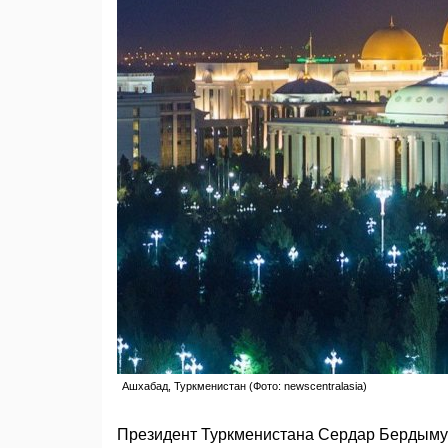
Ашхабад, Туркменистан (Фото: newscentralasia)
Президент Туркменистана Сердар Бердыму