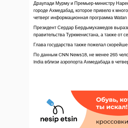
Драупади Мурму и Премьер-министру Нарен
городе Ахмедабад, которое привело к мно
четверг информационная программа Watan H
Президент Сердар Бердымухамедов выразил
правительства Туркменистана, а также от с
Глава государства также пожелал скорейше
По данным CNN News18, не менее 265 челов
India вблизи аэропорта Ахмедабада в четвер