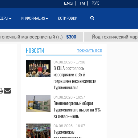
ENG
TM
РУС
ДЕРЫ
ИНФОРМАЦИЯ
КОТИРОВКИ
$300
 малосернистый (т.)
Йод технический марки "А" (т.
НОВОСТИ
ПОКАЗАТЬ ВСЕ
04.08.2026 - 17:38
В США состоялось
мероприятие к 35-й
годовщине независимости
Туркменистана
04.08.2026 - 16:57
Внешнеторговый оборот
Туркменистана вырос на 9%
за январь-июль
04.08.2026 - 16:07
Туркменские