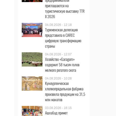
предприниматели
приглашаются на
туристическую выставку TTR
II 2026
04.08.2026 - 12:18
Туркменская делегация
представила в CAREC
цифровую трансформацию
страны
04.08.2026 - 12:07
Хозяйство «Garagum»
содержит 58 тысяч голов
мелкого рогатого скота
04.08.2026 - 10:28
Куняургенческая
хлопкопрядильная фабрика
произвела продукции на 31,5
млн манатов
03.08.2026 - 16:15
Ашхабад примет