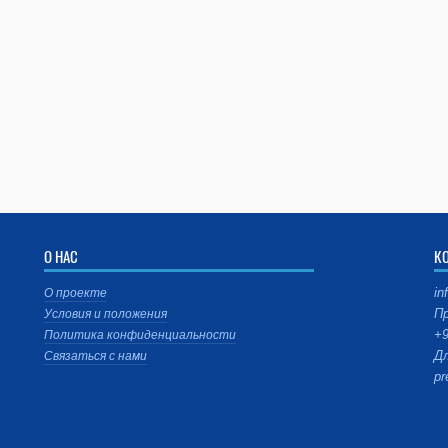
О НАС
К
in
О проекте
Пр
Условия и положения
+9
Политика конфиденциальности
Дл
Связаться с нами
pr