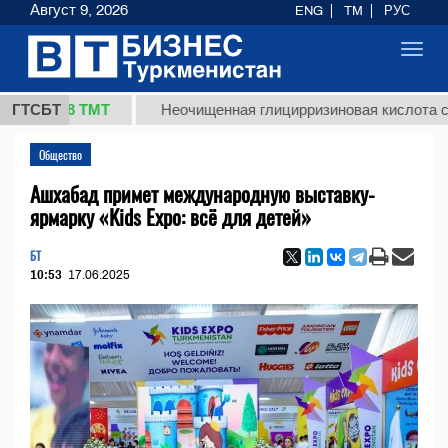
Август 9, 2026
ENG
TM
РУС
Toggl
navig
37,8 ТМТ
ГТСБТ
Неочищенная глицирризиновая кислота солодко
Общество
Ашхабад примет международную выставку-
ярмарку «Kids Expo: всё для детей»
БТ
10:53
17.06.2025