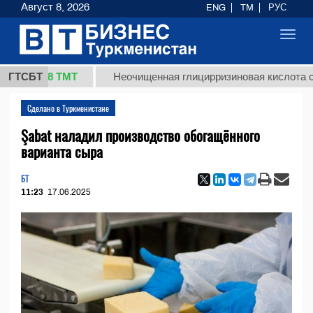
Август 8, 2026
ENG
TM
РУС
Toggl
navig
37,8 ТМТ
ГТСБТ
Неочищенная глицирризиновая кислота солодко
Сделано в Туркменистане
Şabat наладил производство обогащённого
варианта сыра
БТ
11:23
17.06.2025