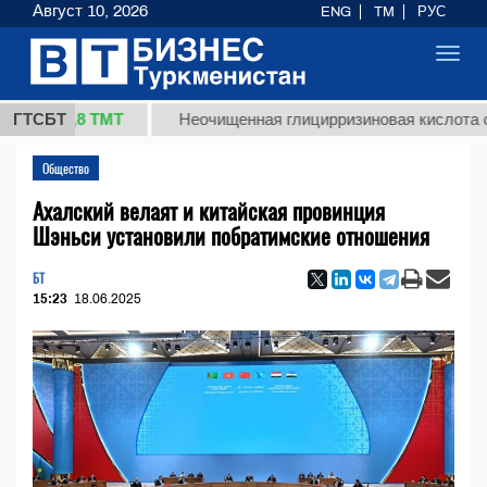
Август 10, 2026
ENG
TM
РУС
Toggl
navig
37,8 ТМТ
ГТСБТ
Неочищенная глицирризиновая кислота солодко
Общество
Ахалский велаят и китайская провинция
Шэньси установили побратимские отношения
БТ
15:23
18.06.2025