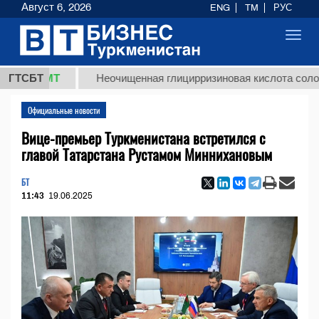
Август 6, 2026
ENG
TM
РУС
Toggl
navig
8 ТМТ
ГТСБТ
Неочищенная глицирризиновая кислота солодковог
Официальные новости
Вице-премьер Туркменистана встретился с
главой Татарстана Рустамом Миннихановым
БТ
11:43
19.06.2025