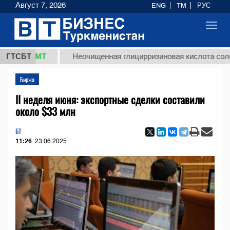
Август 7, 2026
ENG
TM
РУС
Toggl
navig
8 ТМТ
ГТСБТ
Неочищенная глицирризиновая кислота солодковог
Биржа
II неделя июня: экспортные сделки составили
около $33 млн
БТ
11:26
23.06.2025