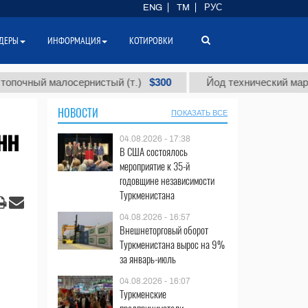
ENG
TM
РУС
ДЕРЫ
ИНФОРМАЦИЯ
КОТИРОВКИ
$300
й малосернистый (т.)
Йод технический марки "А" (т
НОВОСТИ
ПОКАЗАТЬ ВСЕ
нн
04.08.2026 - 17:38
В США состоялось
мероприятие к 35-й
годовщине независимости
Туркменистана
04.08.2026 - 16:57
Внешнеторговый оборот
Туркменистана вырос на 9%
за январь-июль
04.08.2026 - 16:07
Туркменские