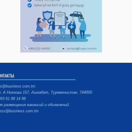
ОНТАКТЫ
fo@business.com.tm
. А.Ниязова 157, Ашгабат, Туркменистан, 744000
93 61 89 14 98
я размещения вакансий и объявлений:
ess@business.com.tm