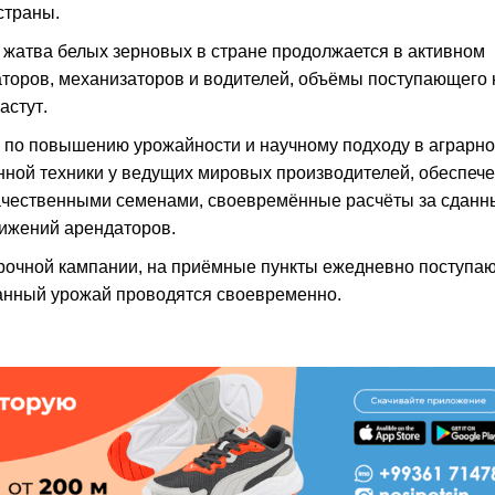
страны.
 жатва белых зерновых в стране продолжается в активном
торов, механизаторов и водителей, объёмы поступающего 
астут.
а по повышению урожайности и научному подходу в аграрн
нной техники у ведущих мировых производителей, обеспеч
чественными семенами, своевремённые расчёты за сданн
тижений арендаторов.
орочной кампании, на приёмные пункты ежедневно поступа
данный урожай проводятся своевременно.