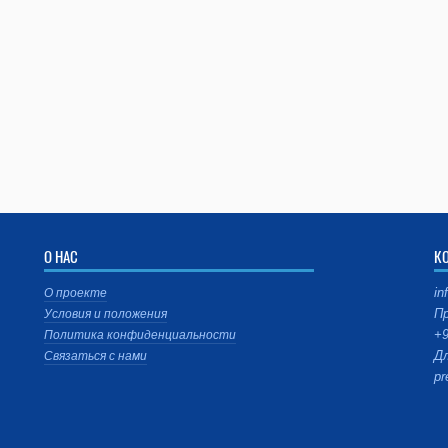
О НАС
К
in
О проекте
Пр
Условия и положения
+9
Политика конфиденциальности
Дл
Связаться с нами
pr