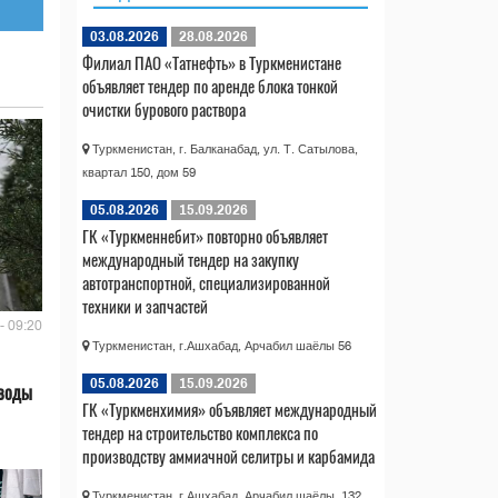
03.08.2026
28.08.2026
Филиал ПАО «Татнефть» в Туркменистане
объявляет тендер по аренде блока тонкой
очистки бурового раствора
Туркменистан, г. Балканабад, ул. Т. Сатылова,
квартал 150, дом 59
05.08.2026
15.09.2026
ГК «Туркменнебит» повторно объявляет
международный тендер на закупку
автотранспортной, специализированной
техники и запчастей
- 09:20
Туркменистан, г.Ашхабад, Арчабил шаёлы 56
05.08.2026
15.09.2026
 воды
ГК «Туркменхимия» объявляет международный
тендер на строительство комплекса по
производству аммиачной селитры и карбамида
Туркменистан, г.Ашхабад, Арчабил шаёлы, 132