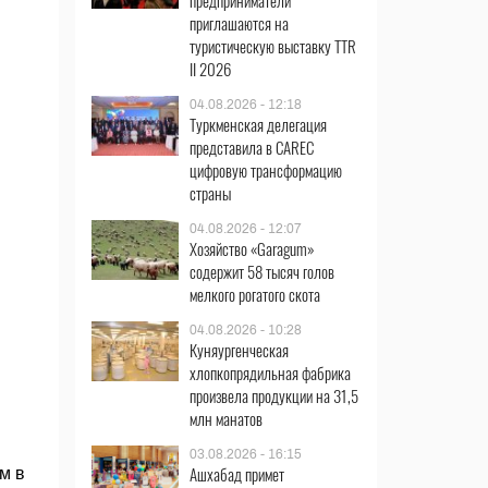
предприниматели
приглашаются на
туристическую выставку TTR
II 2026
04.08.2026 - 12:18
Туркменская делегация
представила в CAREC
цифровую трансформацию
страны
04.08.2026 - 12:07
Хозяйство «Garagum»
содержит 58 тысяч голов
мелкого рогатого скота
04.08.2026 - 10:28
Куняургенческая
хлопкопрядильная фабрика
произвела продукции на 31,5
млн манатов
03.08.2026 - 16:15
Ашхабад примет
м в