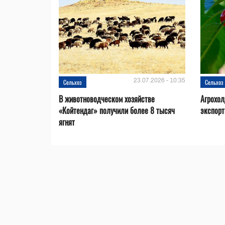
23.07.2026 - 10:35
Сельхоз
Сельхоз
В животноводческом хозяйстве
Агрохол
«Койтендаг» получили более 8 тысяч
экспорт
ягнят