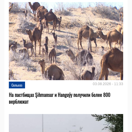
03.08.2026 - 11:33
Сельхоз
На пастбищах Şihmansur и Hanguýy получили более 800
верблюжат