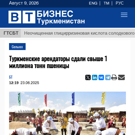
Август 9, 2026
ENG
TM
РУС
Toggl
navig
ГТСБТ
Неочищенная глицирризиновая кислота солодкового корня
Сельхоз
Туркменские арендаторы сдали свыше 1
миллиона тонн пшеницы
БТ
12:19
23.06.2025