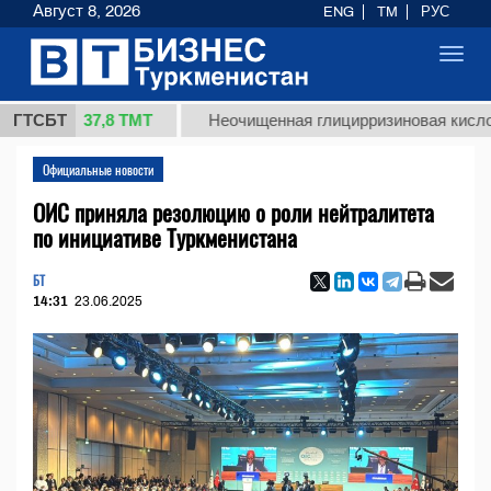
Август 8, 2026
ENG
TM
РУС
Toggl
navig
37,8 ТМТ
.)
ГТСБТ
Неочищенная глицирризиновая кислота соло
Официальные новости
ОИС приняла резолюцию о роли нейтралитета
по инициативе Туркменистана
БТ
14:31
23.06.2025