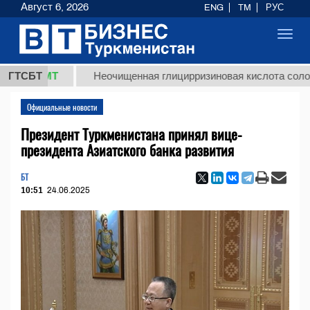
Август 6, 2026
ENG
TM
РУС
Toggl
navig
8 ТМТ
ГТСБТ
Неочищенная глицирризиновая кислота солодковог
Официальные новости
Президент Туркменистана принял вице-
президента Азиатского банка развития
БТ
10:51
24.06.2025