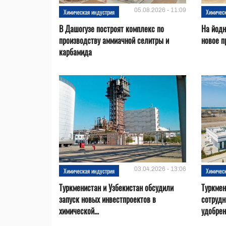
05.08.2026 - 11:09
Химическая индустрия
Химичес
В Дашогузе построят комплекс по
На йодн
производству аммиачной селитры и
новое п
карбамида
03.04.2026 - 13:06
Химическая индустрия
Химичес
Туркменистан и Узбекистан обсудили
Туркмен
запуск новых инвестпроектов в
сотрудн
химической...
удобре