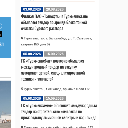
03.08.2026
28.08.2026
Филиал ПАО «Татнефть» в Туркменистане
объявляет тендер по аренде блока тонкой
очистки бурового раствора
Туркменистан, г. Балканабад, ул. Т. Сатылова,
квартал 150, дом 59
05.08.2026
15.09.2026
ГК «Туркменнебит» повторно объявляет
международный тендер на закупку
автотранспортной, специализированной
техники и запчастей
Туркменистан, г.Ашхабад, Арчабил шаёлы 56
05.08.2026
15.09.2026
ГК «Туркменхимия» объявляет международный
тендер на строительство комплекса по
производству аммиачной селитры и карбамида
Туркменистан, г.Ашхабад, Арчабил шаёлы, 132