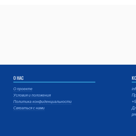
О НАС
К
in
О проекте
Пр
Условия и положения
+9
Политика конфиденциальности
Дл
Связаться с нами
pr