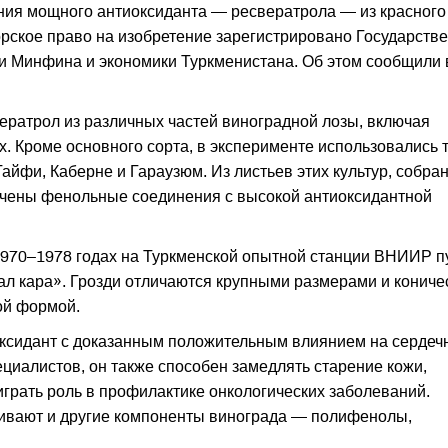
ния мощного антиоксиданта — ресвератрола — из красного
рское право на изобретение зарегистрировано Государств
и Минфина и экономики Туркменистана. Об этом сообщили 
ератрол из различных частей виноградной лозы, включая
ых. Кроме основного сорта, в эксперименте использовались 
айфи, Каберне и Гараузюм. Из листьев этих культур, собра
лучены фенольные соединения с высокой антиоксидантной
970–1978 годах на Туркменской опытной станции ВНИИР п
л кара». Грозди отличаются крупными размерами и кониче
ой формой.
оксидант с доказанным положительным влиянием на сердеч
ециалистов, он также способен замедлять старение кожи,
играть роль в профилактике онкологических заболеваний.
ивают и другие компоненты винограда — полифенолы,