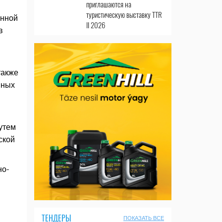
приглашаются на
туристическую выставку TTR
енной
II 2026
в
также
нных
утем
ской
но-
ТЕНДЕРЫ
ПОКАЗАТЬ ВСЕ