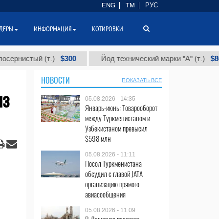
ENG
TM
РУС
ДЕРЫ
ИНФОРМАЦИЯ
КОТИРОВКИ
$300
$86 000
истый (т.)
Йод технический марки "А" (т.)
НОВОСТИ
ПОКАЗАТЬ ВСЕ
из
05.08.2026 - 14:35
Январь-июнь: Товарооборот
между Туркменистаном и
Узбекистаном превысил
$598 млн
05.08.2026 - 11:11
Посол Туркменистана
обсудил с главой JATA
организацию прямого
авиасообщения
05.08.2026 - 11:09