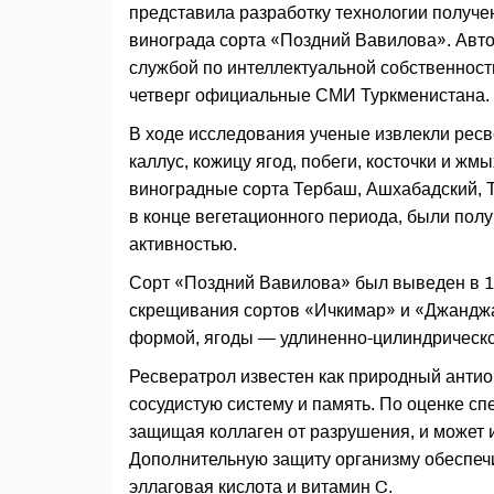
представила разработку технологии получе
винограда сорта «Поздний Вавилова». Авто
службой по интеллектуальной собственност
четверг официальные СМИ Туркменистана.
В ходе исследования ученые извлекли ресв
каллус, кожицу ягод, побеги, косточки и жм
виноградные сорта Тербаш, Ашхабадский, Т
в конце вегетационного периода, были по
активностью.
Сорт «Поздний Вавилова» был выведен в 1
скрещивания сортов «Ичкимар» и «Джанджа
формой, ягоды — удлиненно-цилиндрическ
Ресвератрол известен как природный анти
сосудистую систему и память. По оценке сп
защищая коллаген от разрушения, и может 
Дополнительную защиту организму обеспеч
эллаговая кислота и витамин C.