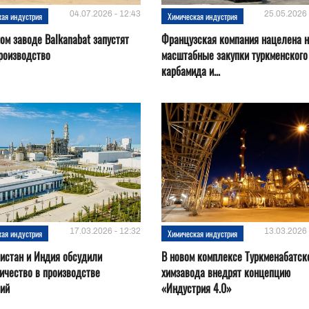
04.07.2026 - 12:43
25.05.2026 
кая индустрия
Химическая индустрия
ом заводе Balkanabat запустят
Французская компания нацелена 
роизводство
масштабные закупки туркменского
карбамида и...
17.03.2026 - 12:32
13.03.2026 
кая индустрия
Химическая индустрия
истан и Индия обсудили
В новом комплексе Туркменабатск
ичество в производстве
химзавода внедрят концепцию
ний
«Индустрия 4.0»