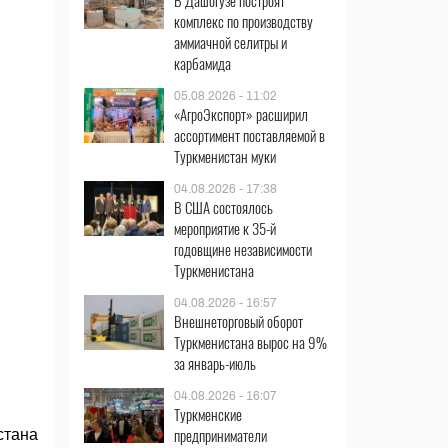
В Дашогузе построят
комплекс по производству
аммиачной селитры и
карбамида
05.08.2026 - 11:02
«АгроЭкспорт» расширил
ассортимент поставляемой в
Туркменистан муки
04.08.2026 - 17:38
В США состоялось
мероприятие к 35-й
годовщине независимости
Туркменистана
04.08.2026 - 16:57
Внешнеторговый оборот
Туркменистана вырос на 9%
за январь-июль
04.08.2026 - 16:07
Туркменские
предприниматели
стана