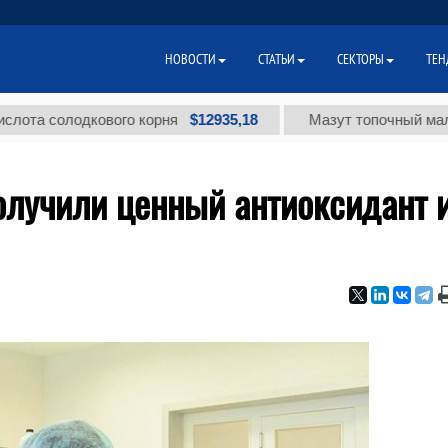
НОВОСТИ
СТАТЬИ
СЕКТОРЫ
ТЕН
$12935,18
 солодкового корня
Мазут топочный малосерн
олучили ценный антиоксидант 