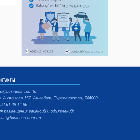
ОНТАКТЫ
fo@business.com.tm
. А.Ниязова 157, Ашгабат, Туркменистан, 744000
93 61 89 14 98
я размещения вакансий и объявлений:
ess@business.com.tm